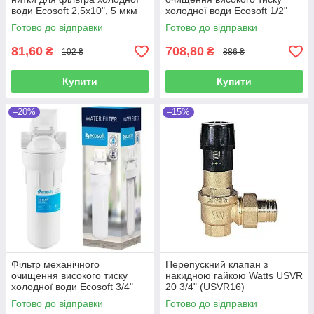
води Ecosoft 2,5x10", 5 мкм
холодної води Ecosoft 1/2"
(CPN25105ECO)
30bar (FPV12PECO)
Готово до відправки
Готово до відправки
81,60
708,80
₴
₴
102 ₴
886 ₴
Купити
Купити
–20%
–15%
Фільтр механічного
Перепускний клапан з
очищення високого тиску
накидною гайкою Watts USVR
холодної води Ecosoft 3/4"
20 3/4" (USVR16)
30bar (FPV34PECO)
Готово до відправки
Готово до відправки