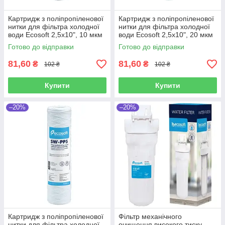
Картридж з поліпропіленової
Картридж з поліпропіленової
нитки для фільтра холодної
нитки для фільтра холодної
води Ecosoft 2,5x10", 10 мкм
води Ecosoft 2,5x10", 20 мкм
(CPN251010ECO)
(CPN251020ECO)
Готово до відправки
Готово до відправки
81,60
81,60
₴
₴
102 ₴
102 ₴
Купити
Купити
–20%
–20%
Картридж з поліпропіленової
Фільтр механічного
нитки для фільтра холодної
очищення високого тиску