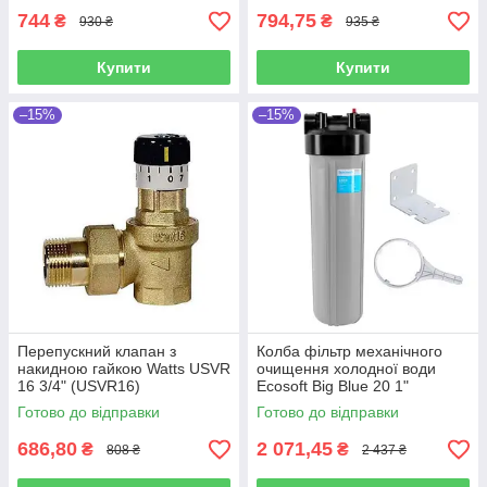
744
794,75
₴
₴
930 ₴
935 ₴
Купити
Купити
–15%
–15%
Перепускний клапан з
Колба фільтр механічного
накидною гайкою Watts USVR
очищення холодної води
16 3/4" (USVR16)
Ecosoft Big Blue 20 1"
(FPV4520ECOGR)
Готово до відправки
Готово до відправки
686,80
2 071,45
₴
₴
808 ₴
2 437 ₴