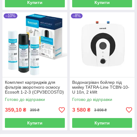
Купити
Купити
–10%
–8%
Комплект картриджів для
Водонагрівач бойлер під
фільтрів зворотного осмосу
мийку TATRA-Line TСBN-10-
Ecosoft 1-2-3 (CPV3ECOSTD)
U 10л, 2 kWt
Готово до відправки
Готово до відправки
359,10
3 580
₴
₴
399 ₴
3 898 ₴
Купити
Купити