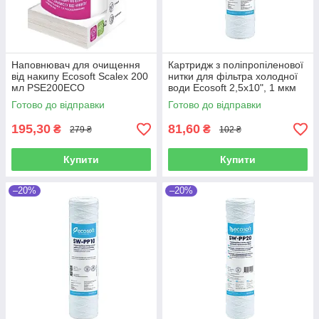
Наповнювач для очищення
Картридж з поліпропіленової
від накипу Ecosoft Scalex 200
нитки для фільтра холодної
мл PSE200ECO
води Ecosoft 2,5x10", 1 мкм
(CPN25101ECO)
Готово до відправки
Готово до відправки
195,30
81,60
₴
₴
279 ₴
102 ₴
Купити
Купити
–20%
–20%