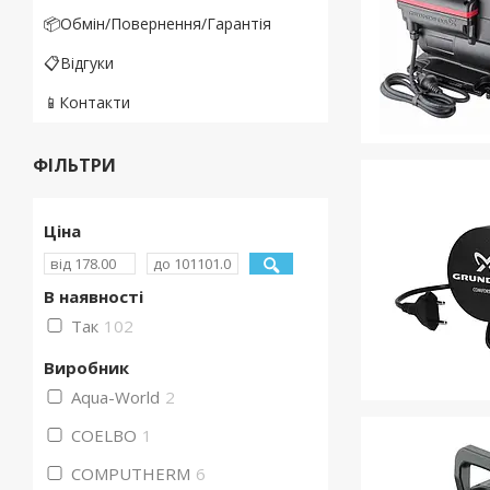
📦Обмін/Повернення/Гарантія
📋Відгуки
📱Контакти
ФІЛЬТРИ
Ціна
В наявності
Так
102
Виробник
Aqua-World
2
COELBO
1
COMPUTHERM
6