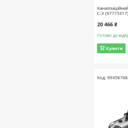
Каналізаційний
C-3 (97775317
20 466 ₴
Готово до відп
Купити
99458768