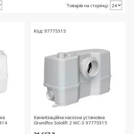
97775315
вка
Каналізаційна насосна установка
5314
Grundfos Sololift 2 WC-3 97775315