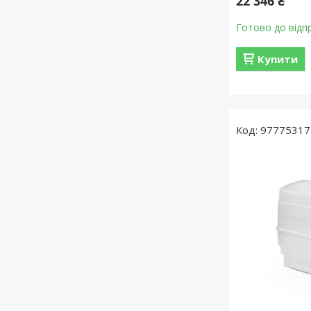
22 346 ₴
Готово до відп
Купити
97775317