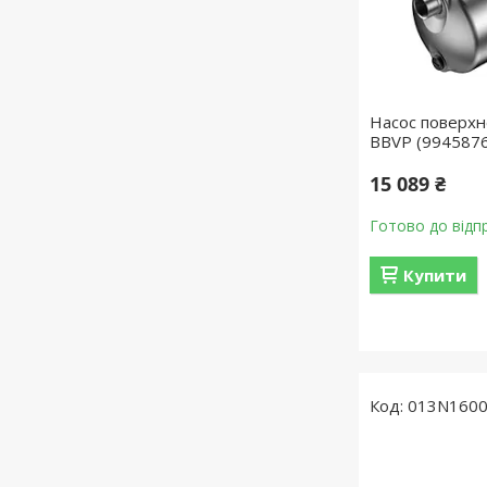
Насос поверхне
BBVP (994587
15 089 ₴
Готово до відп
Купити
013N160