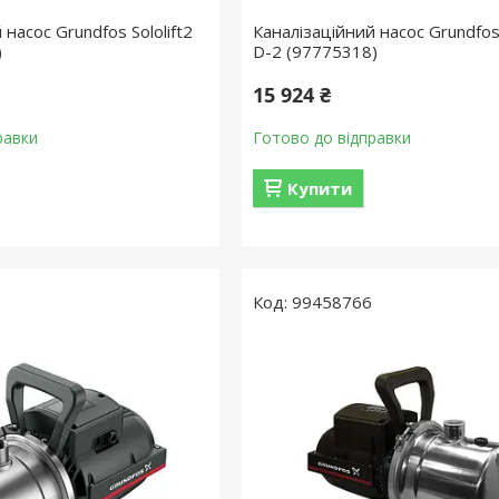
 насос Grundfos Sololift2
Каналізаційний насос Grundfos 
)
D-2 (97775318)
15 924 ₴
равки
Готово до відправки
Купити
99458766