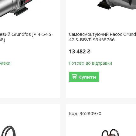
вий Grundfos JP 4-54 S-
Самовсмоктуючий насос Grundf
68)
42 S-BBVP 99458766
13 482 ₴
равки
Готово до відправки
Купити
0
96280970