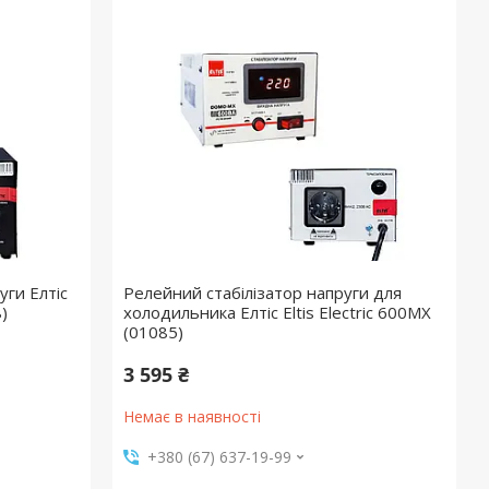
уги Елтіс
Релейний стабілізатор напруги для
)
холодильника Елтіс Eltis Electric 600MX
(01085)
3 595 ₴
Немає в наявності
+380 (67) 637-19-99