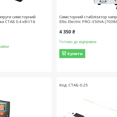
апруги симісторний
Симісторний стабілізатор напр
а СТАБ 0.4 кВт/16
Eltis Electric PRO-350VA (7038
4 350 ₴
Готово до відправки
равки
Купити
СТАБ-0.25