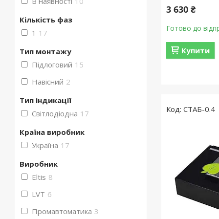
В наявності
10
3 630 ₴
Кількість фаз
Готово до відп
1
17
Купити
Тип монтажу
Підлоговий
15
Навісний
2
Тип індикації
СТАБ-0.4
Світлодіодна
17
Країна виробник
Україна
17
Виробник
Eltis
8
LVT
6
Промавтоматика
3