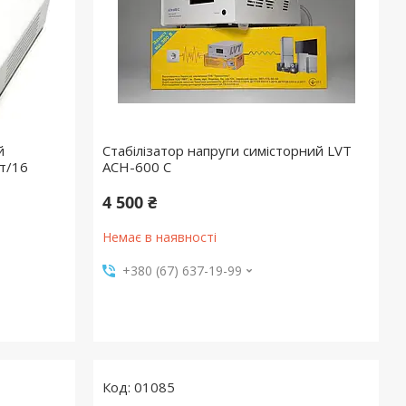
й
Стабілізатор напруги симісторний LVT
т/16
АСН-600 С
4 500 ₴
Немає в наявності
+380 (67) 637-19-99
01085