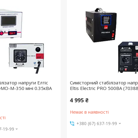
лізатор напруги Елтіс
Симісторний стабілізатор напр
 DOMO-M-350 міні 0.35кВА
Eltis Electric PRO 500ВА (70388
4 995 ₴
Немає в наявності
сті
+380 (67) 637-19-99
7-19-99