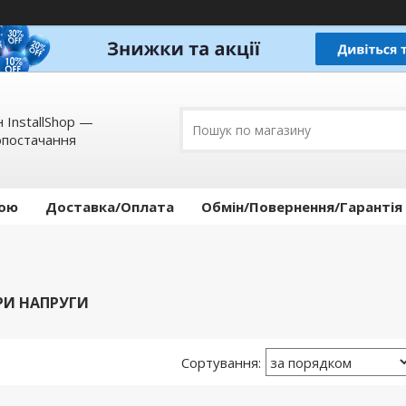
 InstallShop —
опостачання
кою
Доставка/Оплата
Обмін/Повернення/Гарантія
РИ НАПРУГИ