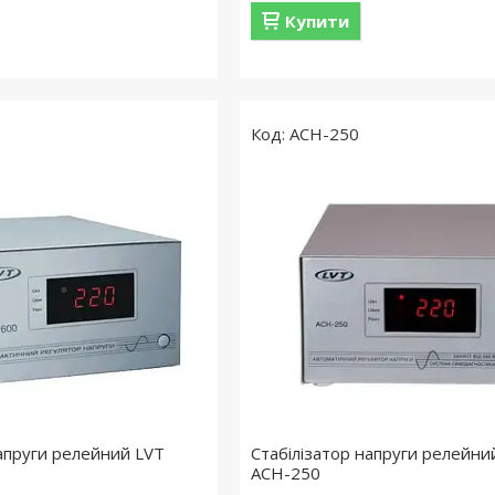
Купити
АСН-250
напруги релейний LVT
Стабілізатор напруги релейни
АСН-250