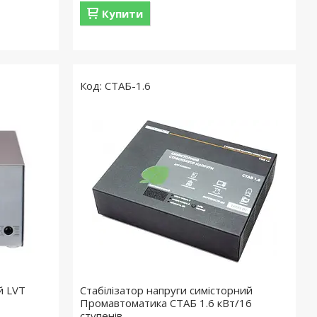
Купити
СТАБ-1.6
й LVT
Стабілізатор напруги симісторний
Промавтоматика СТАБ 1.6 кВт/16
ступенів