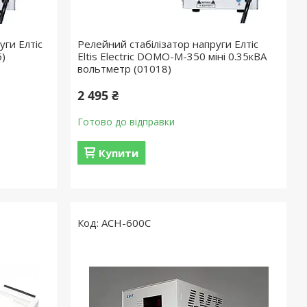
уги Елтіс
Релейний стабілізатор напруги Елтіс
6)
Eltis Electric DOMO-M-350 міні 0.35кВА
вольтметр (01018)
2 495 ₴
Готово до відправки
Купити
АСН-600С