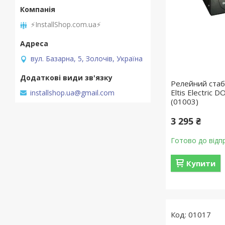
⚡InstallShop.com.ua⚡
вул. Базарна, 5, Золочів, Україна
Релейний стабі
Eltis Electric
installshop.ua@gmail.com
(01003)
3 295 ₴
Готово до відп
Купити
01017