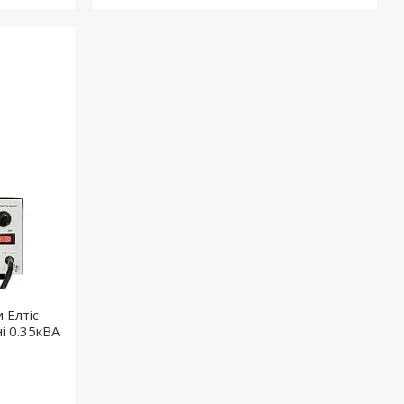
 Елтіс
і 0.35кВА