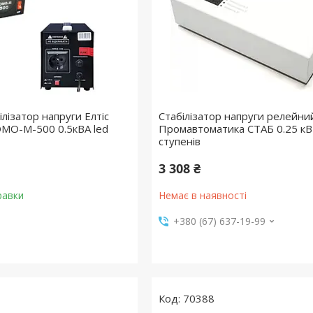
лізатор напруги Елтіс
Стабілізатор напруги релейни
 DOMO-M-500 0.5кВА led
Промавтоматика СТАБ 0.25 кВ
ступенів
3 308 ₴
равки
Немає в наявності
+380 (67) 637-19-99
70388