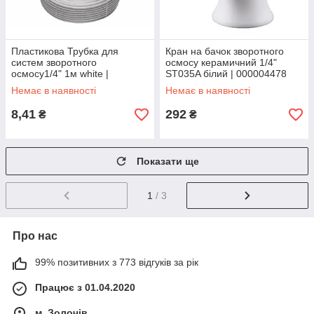
Пластикова Трубка для
Кран на бачок зворотного
систем зворотного
осмосу керамичний 1/4"
осмосу1/4" 1м white |
ST035A білий | 000004478
000003966
Немає в наявності
Немає в наявності
8,41
292
₴
₴
Показати ще
1
/ 3
Про нас
99% позитивних з 773 відгуків за рік
Працює з 01.04.2020
м. Золочів