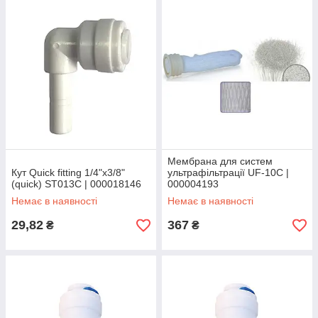
Мембрана для систем
Кут Quick fitting 1/4"х3/8"
ультрафільтрації UF-10C |
(quick) ST013C | 000018146
000004193
Немає в наявності
Немає в наявності
29,82
367
₴
₴