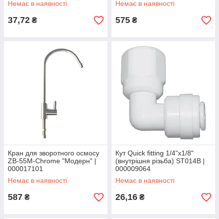
Немає в наявності
Немає в наявності
37,72
575
₴
₴
Кран для зворотного осмосу
Кут Quick fitting 1/4"х1/8"
ZB-55М-Chrome "Модерн" |
(внутрішня різьба) ST014B |
000017101
000009064
Немає в наявності
Немає в наявності
587
26,16
₴
₴