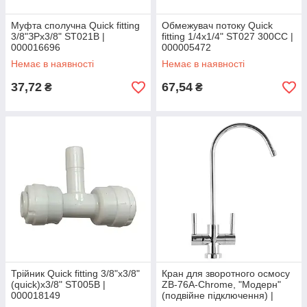
Муфта сполучна Quick fitting
Обмежувач потоку Quick
3/8"ЗРх3/8" ST021B |
fitting 1/4х1/4" ST027 300СС |
000016696
000005472
Немає в наявності
Немає в наявності
37,72
67,54
₴
₴
Трійник Quick fitting 3/8"х3/8"
Кран для зворотного осмосу
(quick)х3/8" ST005B |
ZB-76A-Chrome, "Модерн"
000018149
(подвійне підключення) |
000017096