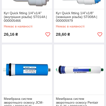
Кут Quick fitting 1/4"х1/4"
Кут Quick fitting 1/4"х1/8"
(внутрішня різьба) ST014A |
(зовнішня різьба) ST008A |
000005466
000005979
Немає в наявності
Немає в наявності
26,16
28,60
₴
₴
Мембрана систем
Мембрана систем
зворотнього осмосу JCM-
зворотнього осмосу Pentair