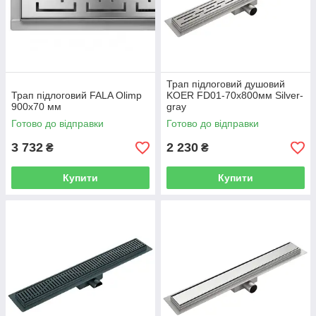
Трап підлоговий душовий
Трап підлоговий FALA Olimp
KOER FD01-70x800мм Silver-
900x70 мм
gray
Готово до відправки
Готово до відправки
3 732
2 230
₴
₴
Купити
Купити