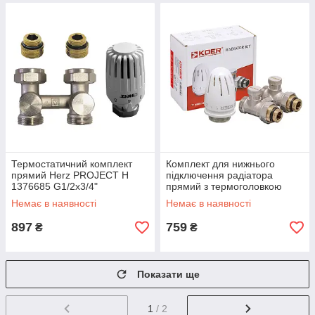
Термостатичний комплект
Комплект для нижнього
прямий Herz PROJECT Н
підключення радіатора
1376685 G1/2x3/4"
прямий з термоголовкою
1376622+1726018
1/2"x3/4" KOER SET-22 -
Немає в наявності
Немає в наявності
KR3174
897
759
₴
₴
Показати ще
1
/ 2