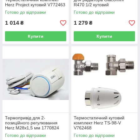
Herz Project кутовий V772463
R470 1/2 кутовий
(R470FX023)
Готово до відправки
Готово до відправки
1 014
1 279
₴
₴
Купити
Купити
Термопривід для 2-
Термостатичний кутовий
позиційного регулювання
комплект Herz TS-98-V
Herz М28х1,5 мм 1770824
V762468
1762467+1372441+1920060
Готово до відправки
Готово до відправки