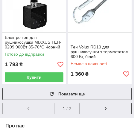
Електро тен для
рушникосушки MIXXUS TEH-
0209 900Вт 35-70°C Чорний
Тен Volux RD10 для
рушникосушки з термостатом
Готово до відправки
600 Вт, білий
1 793
Немає в наявності
₴
1 360
₴
Купити
Показати ще
1
/ 2
Про нас