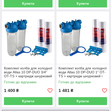
Купити
Купити
Комплект колба для холодної
Комплект колба для холодної
води Atlas 10 DP-DUO 3/4"
води Atlas 10 DP-DUO 1" OT-
OT-TS + картридж шнурковий
TS + картридж шнурковий і
і поліпропіленовий
поліпропіленовий BioSystems
Готово до відправки
Готово до відправки
BioSystems PPW-10-LN / PP-
PPW-10-LN / PP-10
10
1 400
1 481
₴
₴
Купити
Купити