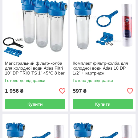
Магістральний фільтр-колба
Комплект фільтр-колба для
для холодної води Atlas Filtri
холодної води Atlas 10 DP
10" DP TRIO TS 1" 45°C 8 bar
1/2" + картридж
ZA3320680 / ZA1400701
поліпропіленовий Bio+
Готово до відправки
Готово до відправки
Systems PP-10
1 956
597
₴
₴
Купити
Купити