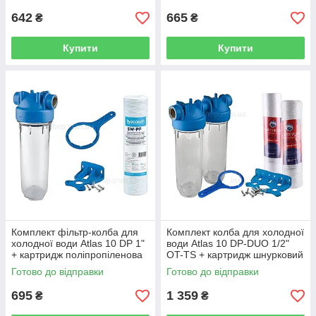
642
665
₴
₴
Купити
Купити
Комплект фільтр-колба для
Комплект колба для холодної
холодної води Atlas 10 DP 1"
води Atlas 10 DP-DUO 1/2"
+ картридж поліпропіленова
OT-TS + картридж шнурковий
нитка Ecosoft CPN25
і поліпропіленовий
Готово до відправки
Готово до відправки
BioSystems PPW-10-LN / PP-
10
695
1 359
₴
₴