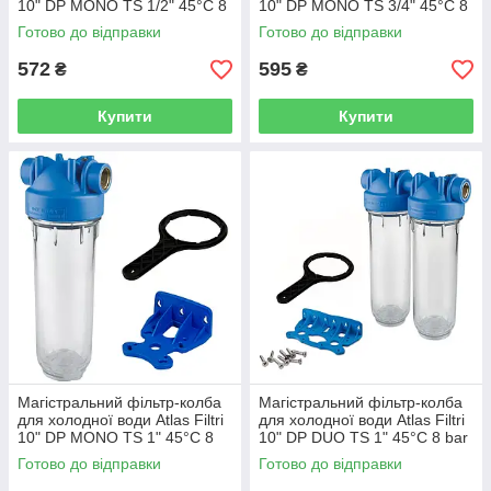
10" DP MONO TS 1/2" 45°C 8
10" DP MONO TS 3/4" 45°C 8
bar RA1280501
bar RA1280601
Готово до відправки
Готово до відправки
572
595
₴
₴
Купити
Купити
Магістральний фільтр-колба
Магістральний фільтр-колба
для холодної води Atlas Filtri
для холодної води Atlas Filtri
10" DP MONO TS 1" 45°C 8
10" DP DUO TS 1" 45°C 8 bar
bar RA1280701
ZA3120680
Готово до відправки
Готово до відправки