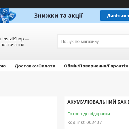
 InstallShop —
опостачання
кою
Доставка/Оплата
Обмін/Повернення/Гарантія
АКУМУЛЮВАЛЬНИЙ БАК BA
Готово до відправки
Код:
inst-003437