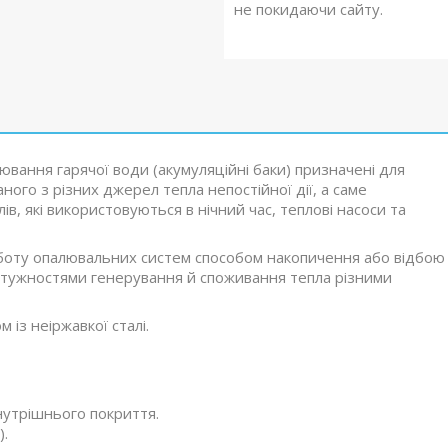
не покидаючи сайту.
ювання гарячої води (акумуляційні баки) призначені для
го з різних джерел тепла непостійної дії, а саме
в, які використовуються в нічний час, теплові насоси та
оботу опалювальних систем способом накопичення або відбою
потужностями генерування й споживання тепла різними
із неіржавкої сталі.
внутрішнього покриття.
.