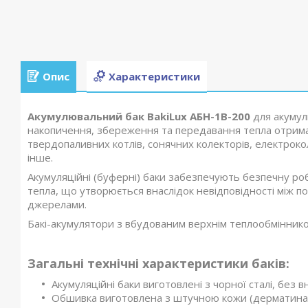
Опис
Характеристики
Акумулювальний бак BakiLux АБН-1В-200
для акумул
накопичення, збереження та передавання тепла отримано
твердопаливних котлів, сонячних колекторів, електроколі
інше.
Акумуляційні (буферні) баки забезпечують безпечну р
тепла, що утворюється внаслідок невідповідності між 
джерелами.
Бакі-акумулятори з вбудованим верхнім теплообмінником 
Загальні технічні характеристики баків:
Акумуляційні баки виготовлені з чорної сталі, без 
Обшивка виготовлена з штучною кожи (дерматина)