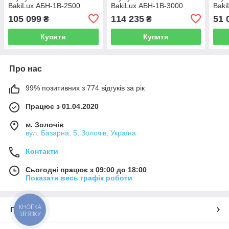
BakiLux АБН-1В-2500
BakiLux АБН-1В-3000
Baki
105 099
114 235
51 
₴
₴
Купити
Купити
Про нас
99% позитивних з 774 відгуків за рік
Працює з 01.04.2020
м. Золочів
вул. Базарна, 5, Золочів, Україна
Контакти
Сьогодні працює з 09:00 до 18:00
Показати весь графік роботи
КНОПКА
Про нас
ЗВ'ЯЗКУ