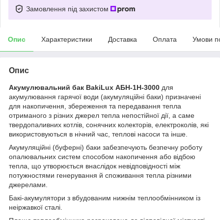
Замовлення під захистом
Опис
Характеристики
Доставка
Оплата
Умови п
Опис
Акумулювальний бак BakiLux АБН-1Н-3000
для
акумулювання гарячої води (акумуляційні баки) призначені
для накопичення, збереження та передавання тепла
отриманого з різних джерел тепла непостійної дії, а саме
твердопаливних котлів, сонячних колекторів, електроколів, які
використовуються в нічний час, теплові насоси та інше.
Акумуляційні (буферні) баки забезпечують безпечну роботу
опалювальних систем способом накопичення або відбою
тепла, що утворюється внаслідок невідповідності між
потужностями генерування й споживання тепла різними
джерелами.
Бакі-акумулятори з вбудованим нижнім теплообмінником із
неіржавкої сталі.