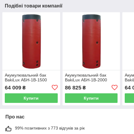
Подібні товари компанії
Акумулювальний бак
Акумулювальний бак
Акум
BakiLux АБН-1В-1500
BakiLux АБН-1В-2000
Baki
64 009
86 825
64 
₴
₴
Купити
Купити
Про нас
99% позитивних з 773 відгуків за рік