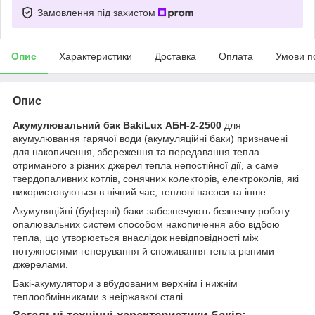
Замовлення під захистом
Опис
Характеристики
Доставка
Оплата
Умови п
Опис
Акумулювальний бак BakiLux АБН-2-2500
для
акумулювання гарячої води (акумуляційні баки) призначені
для накопичення, збереження та передавання тепла
отриманого з різних джерел тепла непостійної дії, а саме
твердопаливних котлів, сонячних колекторів, електроколів, які
використовуються в нічний час, теплові насоси та інше.
Акумуляційні (буферні) баки забезпечують безпечну роботу
опалювальних систем способом накопичення або відбою
тепла, що утворюється внаслідок невідповідності між
потужностями генерування й споживання тепла різними
джерелами.
Бакі-акумулятори з вбудованим верхнім і нижнім
теплообмінниками з неіржавкої сталі.