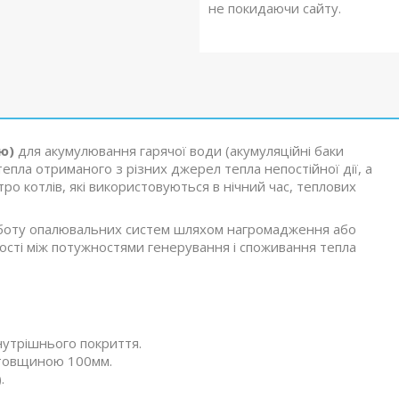
не покидаючи сайту.
ю)
для акумулювання гарячої води (акумуляційні баки
епла отриманого з різних джерел тепла непостійної дії, а
ро котлів, які використовуються в нічний час, теплових
оботу опалювальних систем шляхом нагромадження або
ності між потужностями генерування і споживання тепла
внутрішнього покриття.
у товщиною 100мм.
.