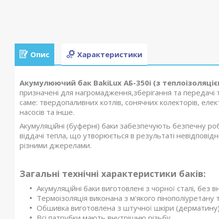
Опис
Характеристики
Акумулюючий бак BakiLux АБ-350і (з теплоізоляціє
призначені для нагромадження,зберігання та передачі т
саме: твердопаливних котлів, сонячних колекторів, елект
насосів та інше.
Акумуляційні (буферні) баки забезпечують безпечну р
віддачі тепла, що утворюється в результаті невідповід
різними джерелами.
Загальні технічні характеристики баків:
Акумуляційні баки виготовлені з чорної сталі, без 
Термоізоляція виконана з м'якого пінополіуретан
Обшивка виготовлена з штучної шкіри (дерматину)
Всі патрубки мають внутрішню різьбу.