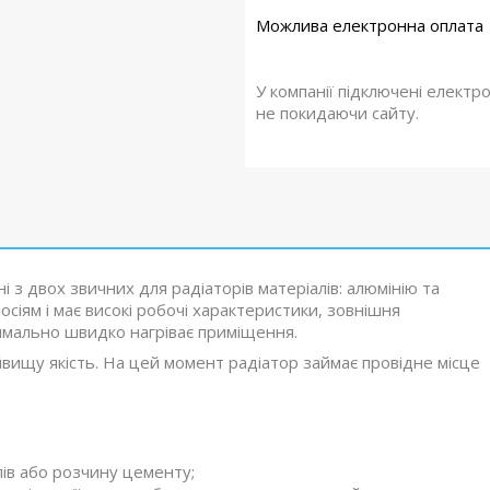
У компанії підключені електр
не покидаючи сайту.
 з двох звичних для радіаторів матеріалів: алюмінію та
осіям і має високі робочі характеристики, зовнішня
симально швидко нагріває приміщення.
айвищу якість. На цей момент радіатор займає провідне місце
в або розчину цементу;