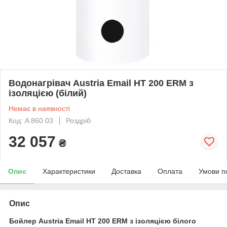
Водонагрівач Austria Email HT 200 ERM з
ізоляцією (білий)
Немає в наявності
Код: A 860 03
Роздріб
32 057
₴
Опис
Характеристики
Доставка
Оплата
Умови п
Опис
Бойлер Austria Email HT 200 ERM з ізоляцією білого