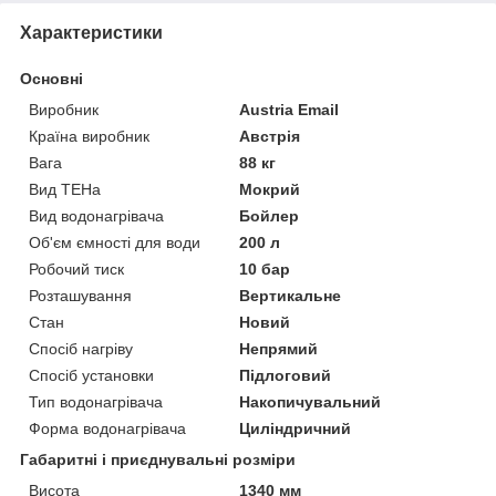
Характеристики
Основні
Виробник
Austria Email
Країна виробник
Австрія
Вага
88 кг
Вид ТЕНа
Мокрий
Вид водонагрівача
Бойлер
Об'єм ємності для води
200 л
Робочий тиск
10 бар
Розташування
Вертикальне
Стан
Новий
Спосіб нагріву
Непрямий
Спосіб установки
Підлоговий
Тип водонагрівача
Накопичувальний
Форма водонагрівача
Циліндричний
Габаритні і приєднувальні розміри
Висота
1340 мм