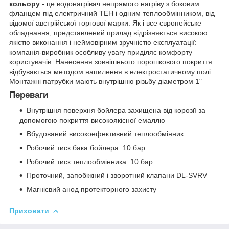
кольору -
це водонагрівач непрямого нагріву з боковим
фланцем під електричний ТЕН і одним теплообмінником, від
відомої австрійської торгової марки. Як і все європейське
обладнання, представлений прилад відрізняється високою
якістю виконання і неймовірним зручністю експлуатації:
компанія-виробник особливу увагу приділяє комфорту
користувачів. Нанесення зовнішнього порошкового покриття
відбувається методом напилення в електростатичному полі.
Монтажні патрубки мають внутрішню різьбу діаметром 1"
Переваги
Внутрішня поверхня бойлера захищена від корозії за
допомогою покриття високоякісної емаллю
Вбудований високоефективний теплообмінник
Робочий тиск бака бойлера: 10 бар
Робочий тиск теплообмінника: 10 бар
Проточний, запобіжний і зворотний клапани DL-SVRV
Магнієвий анод протекторного захисту
Приховати