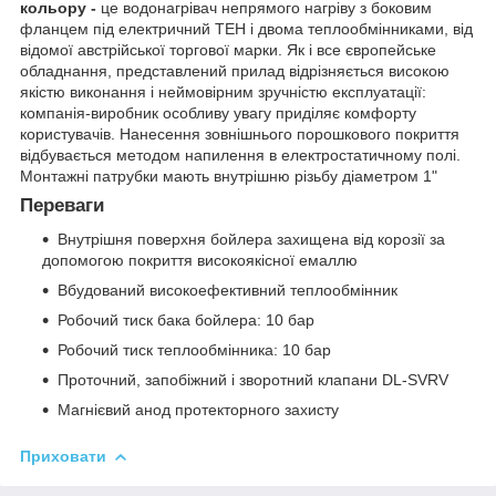
кольору -
це водонагрівач непрямого нагріву з боковим
фланцем під електричний ТЕН і двома теплообмінниками, від
відомої австрійської торгової марки. Як і все європейське
обладнання, представлений прилад відрізняється високою
якістю виконання і неймовірним зручністю експлуатації:
компанія-виробник особливу увагу приділяє комфорту
користувачів. Нанесення зовнішнього порошкового покриття
відбувається методом напилення в електростатичному полі.
Монтажні патрубки мають внутрішню різьбу діаметром 1"
Переваги
Внутрішня поверхня бойлера захищена від корозії за
допомогою покриття високоякісної емаллю
Вбудований високоефективний теплообмінник
Робочий тиск бака бойлера: 10 бар
Робочий тиск теплообмінника: 10 бар
Проточний, запобіжний і зворотний клапани DL-SVRV
Магнієвий анод протекторного захисту
Приховати