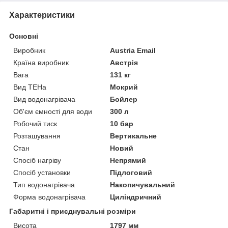
Характеристики
Основні
Виробник
Austria Email
Країна виробник
Австрія
Вага
131 кг
Вид ТЕНа
Мокрий
Вид водонагрівача
Бойлер
Об'єм ємності для води
300 л
Робочий тиск
10 бар
Розташування
Вертикальне
Стан
Новий
Спосіб нагріву
Непрямий
Спосіб установки
Підлоговий
Тип водонагрівача
Накопичувальний
Форма водонагрівача
Циліндричний
Габаритні і приєднувальні розміри
Висота
1797 мм