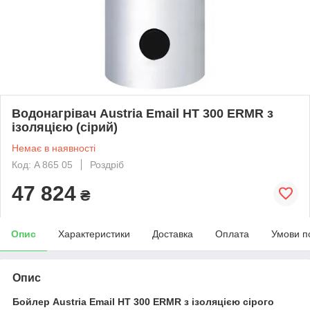
Водонагрівач Austria Email HT 300 ERMR з
ізоляцією (сірий)
Немає в наявності
Код: A 865 05
Роздріб
47 824
₴
Опис
Характеристики
Доставка
Оплата
Умови п
Опис
Бойлер Austria Email HT 300 ERMR з ізоляцією сірого