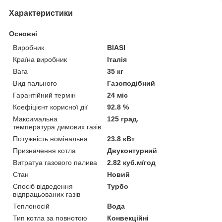
Характеристики
Основні
Виробник
BIASI
Країна виробник
Італія
Вага
35 кг
Вид пального
Газоподібний
Гарантійний термін
24 міс
Коефіцієнт корисної дії
92.8 %
Максимальна
125 град.
температура димових газів
Потужність номінальна
23.8 кВт
Призначення котла
Двуконтурний
Витратуа газового палива
2.82 куб.м/год
Стан
Новий
Спосіб відведення
Турбо
відпрацьованих газів
Теплоносій
Вода
Тип котла за повнотою
Конвекційні