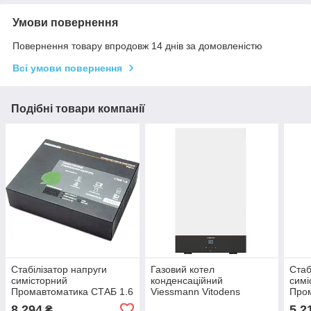
Умови повернення
Повернення товару впродовж 14 днів за домовленістю
Всі умови повернення
Подібні товари компанії
Стабілізатор напруги
Газовий котел
Стаб
симісторний
конденсаційний
симі
Промавтоматика СТАБ 1.6
Viessmann Vitodens
Пром
кВт/16 ступенів
Classic BPKB-25 25 кВт
кВт/
8 294
5 2
₴