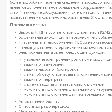
более подробный перечень сведений и процедур прог
является дополнительное оснащение оборудования (по
старт", таймер техобслуживания, сигнализация о паде
пользователя максимально информативный ЖК-дисплей
Преимущества
Высокий КПД (в соответствии с директивой 92/42
Эффективная циркуляция в первичном теплообме
Пластинчатый теплообменник ГВС из нержавеющ
Панель управления с эргономичными кнопками и
Электронная плата имеет следующие функции:
управление электронным розжигом и модуляци
защита от замерзания
защита насоса от блокировки
сигнал об отсутствии воды в отопительном кон
защита от перегрева
система защиты от известковых отложений
можливість підключення дистанційного керуван
можливість підключення датчика зовнішньої те
Автоматичний бай-пас
Стійкість до радіоперешкод
Магнітний датчик протоку гарячої води