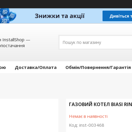
 InstallShop —
опостачання
кою
Доставка/Оплата
Обмін/Повернення/Гарантія
ГАЗОВИЙ КОТЕЛ BIASI RI
Немає в наявності
Код:
inst-003468