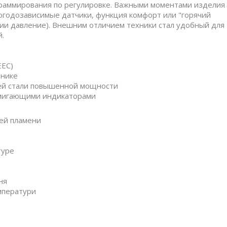
раммирования по регулировке. Важными моментами изделия
годозависимые датчики, функция комфорт или "горячий
нии давление). Внешним отличием техники стал удобный для
.
EEC)
ннике
ей стали повышенной мощности
 мигающими индикаторами
ей пламени
туре
ня
мператури