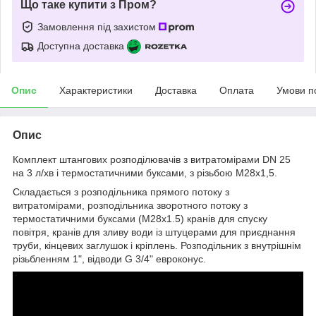
Що таке купити з Пром?
Замовлення під захистом
Доступна доставка
Опис
Характеристики
Доставка
Оплата
Умови п
Опис
Комплект штангових розподілювачів з витратомірами DN 25
на 3 л/хв і термостатичними буксами, з різьбою М28х1,5.
Складається з розподільника прямого потоку з
витратомірами, розподільника зворотного потоку з
термостатичними буксами (М28х1.5) кранів для спуску
повітря, кранів для зливу води із штуцерами для приєднання
труби, кінцевих заглушок і кріплень. Розподільник з внутрішнім
різьбленням 1", відводи G 3/4" евроконус.