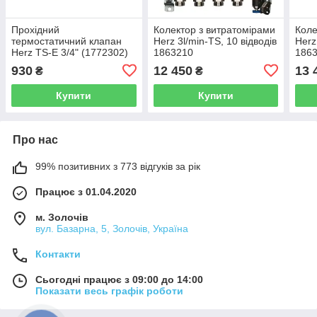
Прохідний
Колектор з витратомірами
Коле
термостатичний клапан
Herz 3l/min-TS, 10 відводів
Herz
Herz TS-E 3/4" (1772302)
1863210
186
930
12 450
13 
₴
₴
Купити
Купити
Про нас
99% позитивних з 773 відгуків за рік
Працює з 01.04.2020
м. Золочів
вул. Базарна, 5, Золочів, Україна
Контакти
Сьогодні працює з 09:00 до 14:00
Показати весь графік роботи