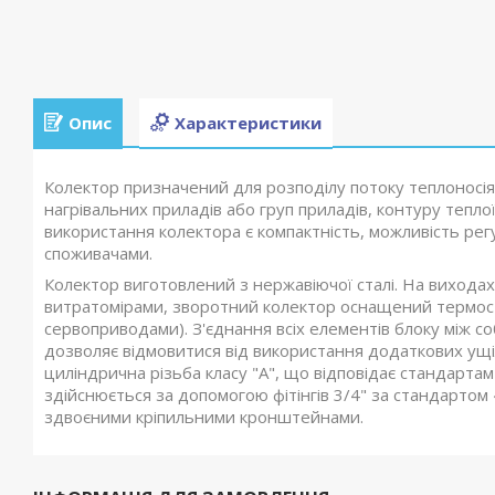
Опис
Характеристики
Колектор призначений для розподілу потоку теплоносі
нагрівальних приладів або груп приладів, контуру тепло
використання колектора є компактність, можливість ре
споживачами.
Колектор виготовлений з нержавіючої сталі. На виходах
витратомірами, зворотний колектор оснащений термост
сервоприводами). З'єднання всіх елементів блоку між 
дозволяє відмовитися від використання додаткових ущі
циліндрична різьба класу "А", що відповідає стандартам
здійснюється за допомогою фітінгів 3/4" за стандартом
здвоєними кріпильними кронштейнами.