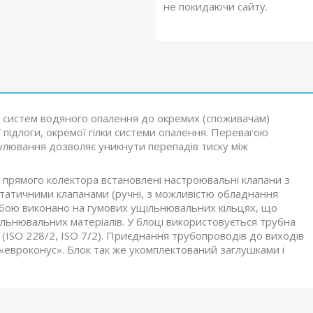
не покидаючи сайту.
я систем водяного опалення до окремих (споживачам)
ї підлоги, окремої гілки системи опалення. Перевагою
гулювання дозволяє уникнути перепадів тиску між
 прямого колектора встановлені настроювальні клапани з
атичними клапанами (ручні, з можливістю обладнання
собою виконано на гумових ущільнювальних кільцях, що
льнювальних матеріалів. У блоці використовується трубна
 (ISO 228/2, ISO 7/2). Приєднання трубопроводів до виходів
 «евроконус». Блок так же укомплектований заглушками і