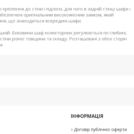
іплення до стіни і підлоги, для чого в задній стінці шафи і
безпечені оригінальним високоякісним замком, який
ня, що знаходиться всередині шафи.
ішній. Боковини шаф колекторних регулюються по глибині,
тіни різної товщини та складу. Розташовані з обох сторін
м.
ІНФОРМАЦІЯ
Договір публічної оферти