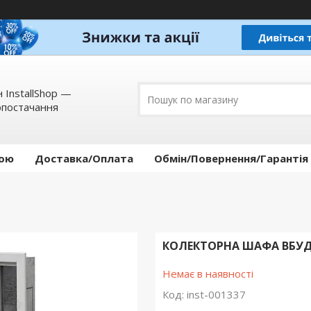
 InstallShop —
опостачання
кою
Доставка/Оплата
Обмін/Повернення/Гарантія
КОЛЕКТОРНА ШАФА ВБУД
Немає в наявності
Код:
inst-001337