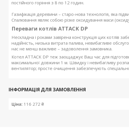
постійного горіння з 8 по 12 годин.
Газифікація деревини – старо-нова технологія, яка підв
Спалювання являє собою різке оксидування маси (оксидув
Переваги котлів ATTACK DP
Нескладна і роками завірена конструкція цих котлів заб
надійність, низька витрата палива, невибагливе обслуго
нас не менш важливе – задоволення замовника.
Котел ATTACK DP теж заощаджує Ваш час для підготов
максимальної довжини 1 м. Швидку і невибагливу розп
вентилятор; просте очищення забезпечують спеціально
ІНФОРМАЦІЯ ДЛЯ ЗАМОВЛЕННЯ
Ціна:
116 272 ₴