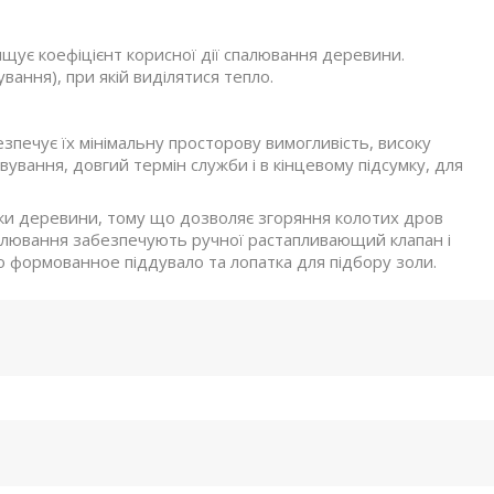
ищує коефіцієнт корисної дії спалювання деревини.
ання), при якій виділятися тепло.
езпечує їх мінімальну просторову вимогливість, високу
вування, довгий термін служби і в кінцевому підсумку, для
ки деревини, тому що дозволяє згоряння колотих дров
алювання забезпечують ручної растапливающий клапан і
 формованное піддувало та лопатка для підбору золи.