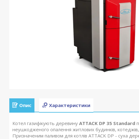
Опис
Характеристики
Котел газифікують деревину
ATTACK DP 35 Standard
п
неушкодженого опалення житлових будинків, котеджів, др
Призначеним паливом для котлів ATTACK DP - суха дере