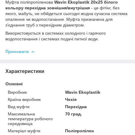
Муфта поліпропіленова
Wavin Ekoplastik 20х25 білого
кольору перехідна зовнішня/внутрішня
- це фітінг, без
якого, мабуть, не обійдеться сьогодні жодна сучасна система
опалення чи водопостачання. Муфта призначена для
з'єднання труб з перехідним діаметром.
Використовується в системах холодного і гарячого
водопостачання і системах подачі питної води.
Приховати
Характеристики
Основні
Виробник
Wavin Ekoplastik
Країна виробник
Чехія
Вид муфти
Перехідна
Максимальна
70 град.
температура робочого
середовища
Матеріал муфти
Поліпропілен