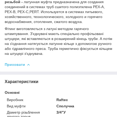
резьбой -
латунная муфта предназначена для создания
соединений в системах труб сшитого полиэтилена PEX-A,
PEX-B, PEX-C,PERT. Используется в системах питьевого,
хозяйственного, технологического, холодного и горячего
водоснабжения, отопления, сжатого воздуха.
Фітинг виготовляється з латуні методом гарячого
штампування. З'єднувачі мають спеціально профільовані
штуцери, які вставляються в розширений кінець труби. А потім
на з'єднання натягується латунне кільце з допомогою ручного
або гідравлічного преса. Труба герметично фіксується кільцем
на штуцері з'єднувача.
Приховати
Характеристики
Основні
Виробник
Raftec
Вид муфти
Сполучна
Діаметр різьблення
3/4"У
другого торця