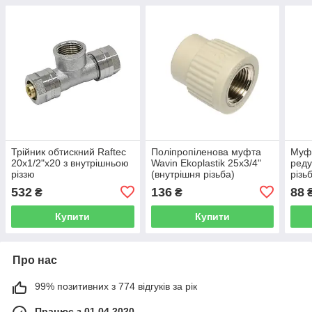
Трійник обтискний Raftec
Поліпропіленова муфта
Муф
20x1/2"x20 з внутрішньою
Wavin Ekoplastik 25х3/4"
реду
різзю
(внутрішня різьба)
різь
532
136
88
₴
₴
Купити
Купити
Про нас
99% позитивних з 774 відгуків за рік
Працює з 01.04.2020