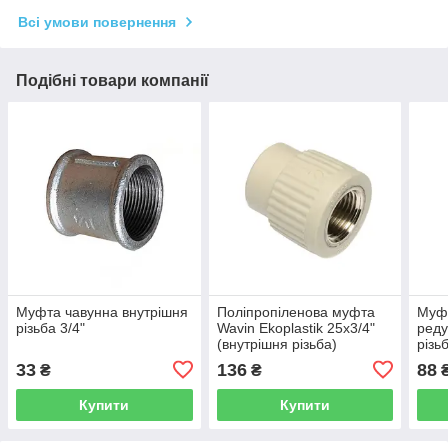
Всі умови повернення
Подібні товари компанії
Муфта чавунна внутрішня
Поліпропіленова муфта
Муф
різьба 3/4"
Wavin Ekoplastik 25х3/4"
реду
(внутрішня різьба)
різь
33
136
88
₴
₴
Купити
Купити