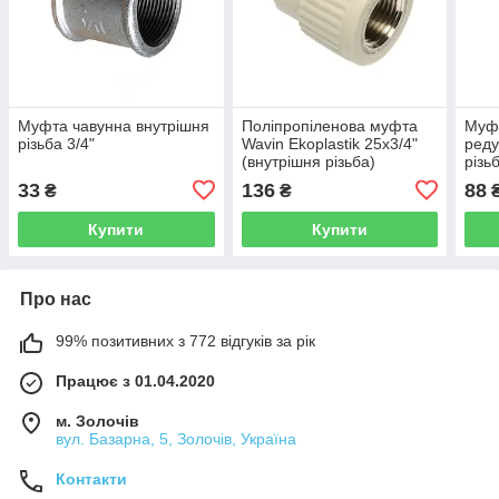
Муфта чавунна внутрішня
Поліпропіленова муфта
Муф
різьба 3/4"
Wavin Ekoplastik 25х3/4"
реду
(внутрішня різьба)
різь
33
136
88
₴
₴
Купити
Купити
Про нас
99% позитивних з 772 відгуків за рік
Працює з 01.04.2020
м. Золочів
вул. Базарна, 5, Золочів, Україна
Контакти