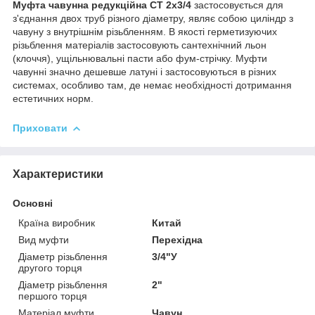
Муфта чавунна редукційна СТ 2x3/4
застосовується для
з'єднання двох труб різного діаметру, являє собою циліндр з
чавуну з внутрішнім різьбленням. В якості герметизуючих
різьблення матеріалів застосовують сантехнічний льон
(клоччя), ущільнювальні пасти або фум-стрічку. Муфти
чавунні значно дешевше латуні і застосовуються в різних
системах, особливо там, де немає необхідності дотримання
естетичних норм.
Приховати
Характеристики
Основні
Країна виробник
Китай
Вид муфти
Перехідна
Діаметр різьблення
3/4"У
другого торця
Діаметр різьблення
2"
першого торця
Матеріал муфти
Чавун