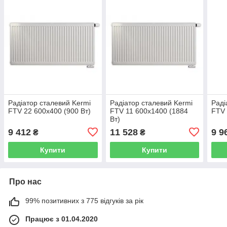
Радіатор сталевий Kermi
Радіатор сталевий Kermi
Раді
FTV 22 600x400 (900 Вт)
FTV 11 600x1400 (1884
FTV 
Вт)
9 412
11 528
9 9
₴
₴
Купити
Купити
Про нас
99% позитивних з 775 відгуків за рік
Працює з 01.04.2020