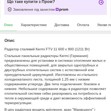
Що таке купити з Пром?
Замовлення під захистом
Опис
Характеристики
Доставка
Оплата
Умови п
Опис
Радіатор сталевий Kermi FTV 11 600 x 900 (1211 Вт)
Стальные панельные радиаторы Kermi (Германия)
предназначены для установки в системах отопления жилых и
общественных помещений, для закрытых однотрубных и
двухтрубных отопительных систем с естественной или
принудительной циркуляцией. Изготовлены из стального
холоднокатаного листа, толщиной 1,25 мм с низким
содержанием углерода. Два типа подключения: боковое и
нижнее. Небольшое содержание воды в радиаторе позволяет
отопительной системе гибко реагировать на потребность в
тепле в окружающей среде и дает возможность эффективной
терморегуляции.
В ціну радіатора входять кріплення, кран "Маєвського" і