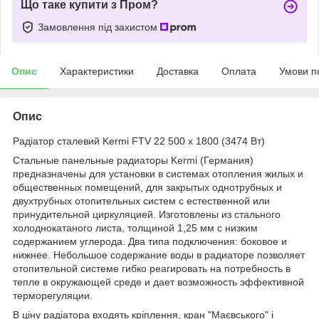
Що таке купити з Пром?
Замовлення під захистом
Опис
Характеристики
Доставка
Оплата
Умови п
Опис
Радіатор сталевий Kermi FTV 22 500 x 1800 (3474 Вт)
Стальные панельные радиаторы Kermi (Германия)
предназначены для установки в системах отопления жилых и
общественных помещений, для закрытых однотрубных и
двухтрубных отопительных систем с естественной или
принудительной циркуляцией. Изготовлены из стального
холоднокатаного листа, толщиной 1,25 мм с низким
содержанием углерода. Два типа подключения: боковое и
нижнее. Небольшое содержание воды в радиаторе позволяет
отопительной системе гибко реагировать на потребность в
тепле в окружающей среде и дает возможность эффективной
терморегуляции.
В ціну радіатора входять кріплення, кран "Маєвського" і