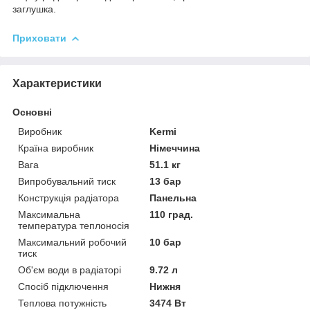
заглушка.
Приховати
Характеристики
Основні
Виробник
Kermi
Країна виробник
Німеччина
Вага
51.1 кг
Випробувальний тиск
13 бар
Конструкція радіатора
Панельна
Максимальна
110 град.
температура теплоносія
Максимальний робочий
10 бар
тиск
Об'єм води в радіаторі
9.72 л
Спосіб підключення
Нижня
Теплова потужність
3474 Вт