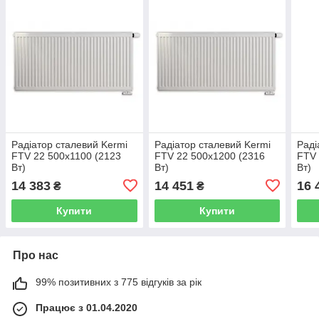
Радіатор сталевий Kermi
Радіатор сталевий Kermi
Раді
FTV 22 500x1100 (2123
FTV 22 500x1200 (2316
FTV 
Вт)
Вт)
Вт)
14 383
14 451
16 
₴
₴
Купити
Купити
Про нас
99% позитивних з 775 відгуків за рік
Працює з 01.04.2020