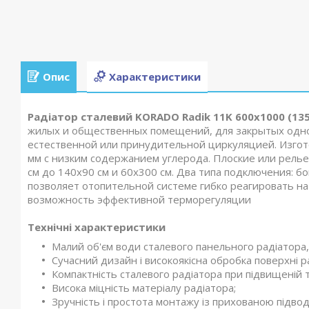
Опис
Характеристики
Радіатор сталевий KORADO Radik 11K 600x1000 (135
жилых и общественных помещений, для закрытых одно
естественной или принудительной циркуляцией. Изгот
мм с низким содержанием углерода. Плоские или рель
см до 140х90 см и 60х300 см. Два типа подключения: 
позволяет отопительной системе гибко реагировать на
возможность эффективной терморегуляции
Технічні характеристики
Малий об'єм води сталевого панельного радіатора, 
Сучасний дизайн і високоякісна обробка поверхні р
Компактність сталевого радіатора при підвищеній т
Висока міцність матеріалу радіатора;
Зручність і простота монтажу із прихованою підво