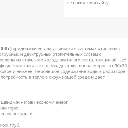
не покидаючи сайту.
0 Вт)
предназначен для установки в системах отопления
трубных и двухтрубных отопительных систем с
овлены из стального холоднокатаного листа, толщиной 1,25
ефные фронтальные панели, десятки типоразмеров: от 50х30
боковое и нижнее. Небольшое содержание воды в радиаторе
 потребность в тепле в окружающей среде и дает
швидкий нагрів і економія енергії;
адіатора;
еплової віддачі;
дкою труб.