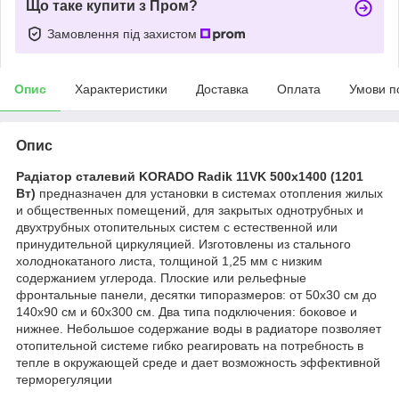
Що таке купити з Пром?
Замовлення під захистом
Опис
Характеристики
Доставка
Оплата
Умови п
Опис
Радіатор сталевий KORADO Radik 11VK 500x1400 (1201
Вт)
предназначен для установки в системах отопления жилых
и общественных помещений, для закрытых однотрубных и
двухтрубных отопительных систем с естественной или
принудительной циркуляцией. Изготовлены из стального
холоднокатаного листа, толщиной 1,25 мм с низким
содержанием углерода. Плоские или рельефные
фронтальные панели, десятки типоразмеров: от 50х30 см до
140х90 см и 60х300 см. Два типа подключения: боковое и
нижнее. Небольшое содержание воды в радиаторе позволяет
отопительной системе гибко реагировать на потребность в
тепле в окружающей среде и дает возможность эффективной
терморегуляции