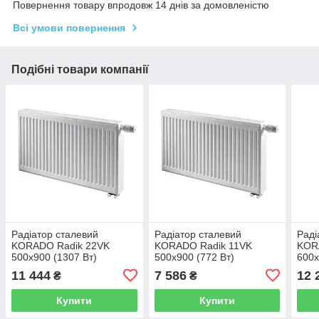
Повернення товару впродовж 14 днів за домовленістю
Всі умови повернення
Подібні товари компанії
Радіатор сталевий
Радіатор сталевий
Раді
KORADO Radik 22VK
KORADO Radik 11VK
KOR
500x900 (1307 Вт)
500x900 (772 Вт)
600x
11 444
7 586
12 
₴
₴
Купити
Купити