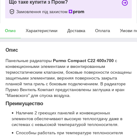
Що таке купити з Пром?
Замовлення під захистом
Опис
Характеристики
Доставка
Оплата
Умови п
Опис
Панельные радиаторы
Purmo Compact C22 400x700
с
конвекционными элементами и вмонтированным
термостатическим клапаном, боковые поверхности оснащены
защитными элементами, верхняя поверхность закрыта
планкой типа гриль с боковым подключением. В радиаторе
Пурмо Вентиль Компакт предустановлены заглушка и кран
"Маевского" для спуска воздуха.
Преимущество
Наличие 2 греющих панелей и конвекционных
элементов обеспечивают высокую теплоотдачу даже в
системах с невысокой температурой теплоносителя.
Способны работать при температуре теплоносителя