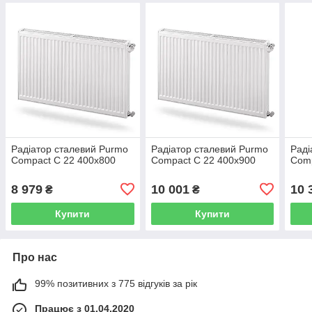
Радіатор сталевий Purmo
Радіатор сталевий Purmo
Раді
Compact C 22 400x800
Compact C 22 400x900
Comp
8 979
10 001
10 
₴
₴
Купити
Купити
Про нас
99% позитивних з 775 відгуків за рік
Працює з 01.04.2020