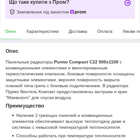
Що таке купити з Пром?
Замовлення під захистом
Опис
Характеристики
Доставка
Оплата
Умови п
Опис
Панельные радиаторы
Purmo Compact C22 500x1100
с
конвекционными элементами и вмонтированным
термостатическим клапаном, боковые поверхности оснащены
защитными элементами, верхняя поверхность закрыта
планкой типа гриль с боковым подключением. В радиаторе
Пурмо Вентиль Компакт предустановлены заглушка и кран
"Маевского" для спуска воздуха.
Преимущество
Наличие 2 греющих панелей и конвекционных
элементов обеспечивают высокую теплоотдачу даже в
системах с невысокой температурой теплоносителя.
Способны работать при температуре теплоносителя