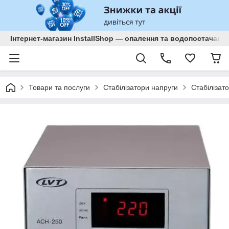
Інтернет-магазин InstallShop — опалення та водопостачанн
Товари та послуги
Стабілізатори напруги
Стабілізат