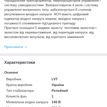
тороідальний трансформатор, мікропроцесорне управління і
систему самодіагностики. Використовуючи 4 реле і систему
управління матричного типу, забезпечується 8 ступенів
регулювання вихідної напруги. АСН мають цифровий
індикатор вхідної напруги мережі, вихідної напруги і
потужності споживання під'єднаного приладу.
Пристрої оснащені 5 видами захисту: тепловим захистом і
захистом від перевантаження, від перепадів напруги, від
високовольтних імпульсів, від короткого замикання.
Приховати
Характеристики
Основні
Виробник
LVT
Країна виробник
Україна
Тип стабілізатора
Релейний
Кількість фаз
1
Мінімальна вхідна напруга
145 В