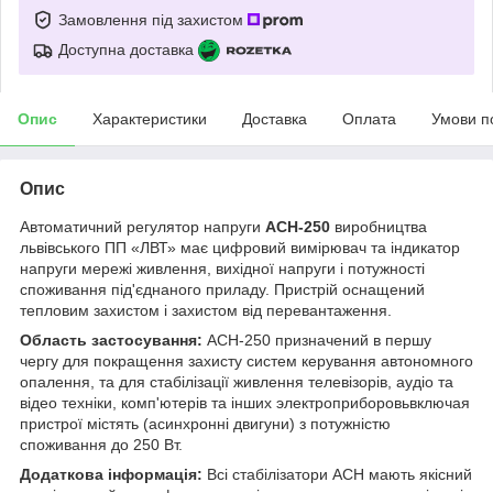
Замовлення під захистом
Доступна доставка
Опис
Характеристики
Доставка
Оплата
Умови п
Опис
Автоматичний регулятор напруги
АСН-250
виробництва
львівського ПП «ЛВТ» має цифровий вимірювач та індикатор
напруги мережі живлення, вихідної напруги і потужності
споживання під'єднаного приладу. Пристрій оснащений
тепловим захистом і захистом від перевантаження.
Область застосування:
АСН-250 призначений в першу
чергу для покращення захисту систем керування автономного
опалення, та для стабілізації живлення телевізорів, аудіо та
відео техніки, комп'ютерів та інших электроприборовьвключая
пристрої містять (асинхронні двигуни) з потужністю
споживання до 250 Вт.
Додаткова інформація:
Всі стабілізатори АСН мають якісний