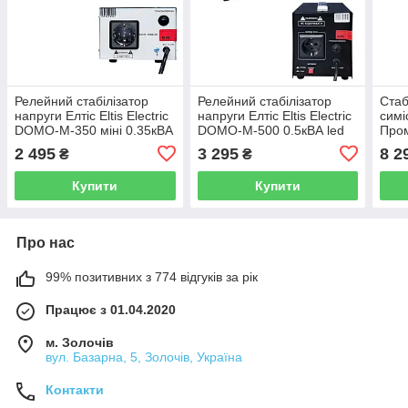
Релейний стабілізатор
Релейний стабілізатор
Стаб
напруги Елтіс Eltis Electric
напруги Елтіс Eltis Electric
симі
DOMO-M-350 міні 0.35кВА
DOMO-M-500 0.5кВА led
Пром
вольтметр (01018)
(01003)
кВт/
2 495
3 295
8 2
₴
₴
Купити
Купити
Про нас
99% позитивних з 774 відгуків за рік
Працює з 01.04.2020
м. Золочів
вул. Базарна, 5, Золочів, Україна
Контакти