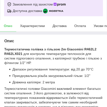
Замовлення під захистом
Доступна доставка
Опис
Характеристики
Доставка
Оплата
Умови п
Опис
Термостатична голівка з гільзою 2m Giacomini R462L2
R462LX021
для контролю температури теплоносія для
систем підлогового опалення, з капілярної трубкою і гільзою з
фітингом 1/2" НР.
Діапазон регулювання температури: від 20 до 70°C
Приєднувальна різьба занурювальний гільзи: 1/2"
Довжина капіляри: 2 метра
Термостатичні головки Giacomini важливий елемент багатьох
систем опалення. З його допомогою, в залежності від
температурних показників відкривається і/або термостатичний
клапан закривається, забезпечуючи тим самим необхідний
протоку теплоносія в систему, що в підсумку дає можливість