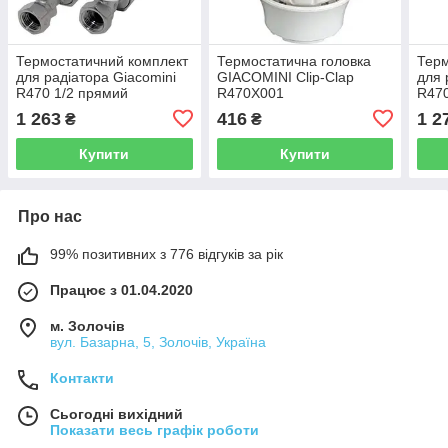
Термостатичний комплект
Термостатична головка
Терм
для радіатора Giacomini
GIACOMINI Clip-Clap
для 
R470 1/2 прямий
R470Х001
R470
(R470FX013)
(R4
1 263
416
1 2
₴
₴
Купити
Купити
Про нас
99% позитивних з 776 відгуків за рік
Працює з 01.04.2020
м. Золочів
вул. Базарна, 5, Золочів, Україна
Контакти
Сьогодні вихідний
Показати весь графік роботи