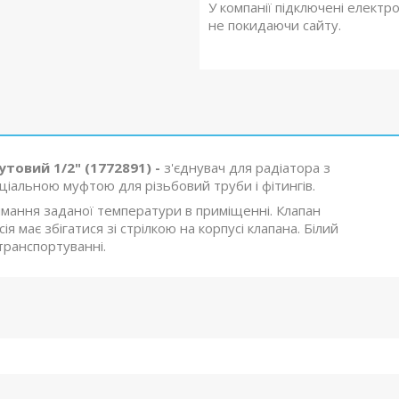
У компанії підключені електр
не покидаючи сайту.
товий 1/2" (1772891) -
з'єднувач для радіатора з
ціальною муфтою для різьбовий труби і фітингів.
мання заданої температури в приміщенні. Клапан
я має збігатися зі стрілкою на корпусі клапана. Білий
транспортуванні.