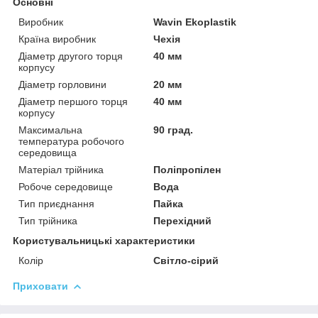
Основні
Виробник
Wavin Ekoplastik
Країна виробник
Чехія
Діаметр другого торця
40 мм
корпусу
Діаметр горловини
20 мм
Діаметр першого торця
40 мм
корпусу
Максимальна
90 град.
температура робочого
середовища
Матеріал трійника
Поліпропілен
Робоче середовище
Вода
Тип приєднання
Пайка
Тип трійника
Перехідний
Користувальницькі характеристики
Колір
Світло-сірий
Приховати