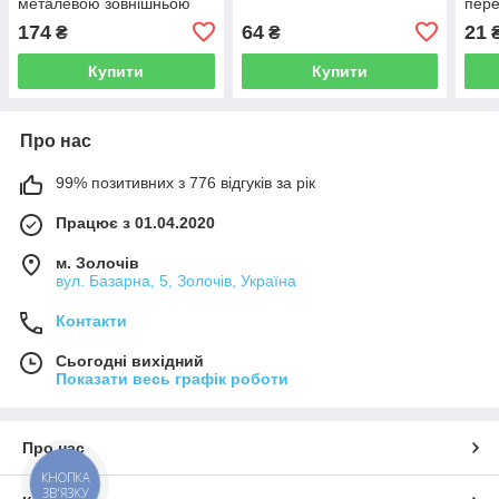
металевою зовнішньою
пере
різзю
174
64
21
₴
₴
Купити
Купити
Про нас
99% позитивних з 776 відгуків за рік
Працює з 01.04.2020
м. Золочів
вул. Базарна, 5, Золочів, Україна
Контакти
Сьогодні вихідний
Показати весь графік роботи
Про нас
КНОПКА
ЗВ'ЯЗКУ