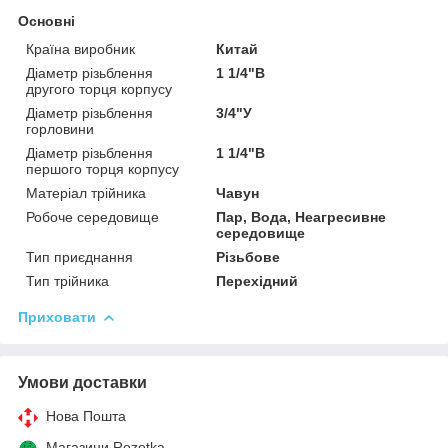
Основні
Країна виробник
Китай
Діаметр різьблення
1 1/4"В
другого торця корпусу
Діаметр різьблення
3/4"У
горловини
Діаметр різьблення
1 1/4"В
першого торця корпусу
Матеріал трійника
Чавун
Робоче середовище
Пар, Вода, Неагресивне
середовище
Тип приєднання
Різьбове
Тип трійника
Перехідний
Приховати
Умови доставки
Нова Пошта
Магазини Rozetka