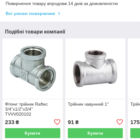
Повернення товару впродовж 14 днів за домовленістю
Всі умови повернення
Подібні товари компанії
Фітинг трійник Raftec
Трійник чавунний 1"
Трій
3/4"х1/2"х3/4"
TVVV020102
233
91
175
₴
₴
Купити
Купити