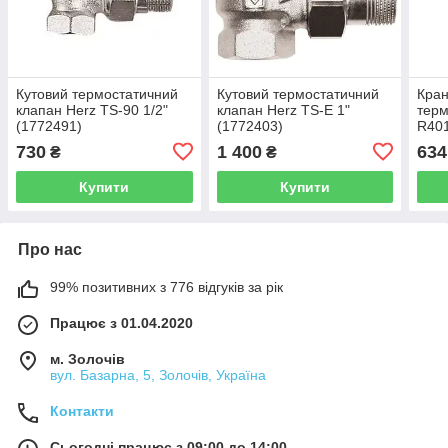
Кутовий термостатичний
Кутовий термостатичний
Кран
клапан Herz TS-90 1/2"
клапан Herz TS-E 1"
терм
(1772491)
(1772403)
R401
730
1 400
634
₴
₴
Купити
Купити
Про нас
99% позитивних з 776 відгуків за рік
Працює з 01.04.2020
м. Золочів
вул. Базарна, 5, Золочів, Україна
Контакти
Сьогодні працює з 09:00 до 14:00