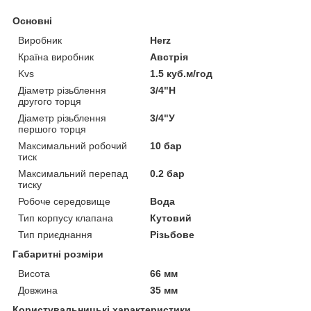
Основні
Виробник
Herz
Країна виробник
Австрія
Kvs
1.5 куб.м/год
Діаметр різьблення
3/4"Н
другого торця
Діаметр різьблення
3/4"У
першого торця
Максимальний робочий
10 бар
тиск
Максимальний перепад
0.2 бар
тиску
Робоче середовище
Вода
Тип корпусу клапана
Кутовий
Тип приєднання
Різьбове
Габаритні розміри
Висота
66 мм
Довжина
35 мм
Користувальницькі характеристики