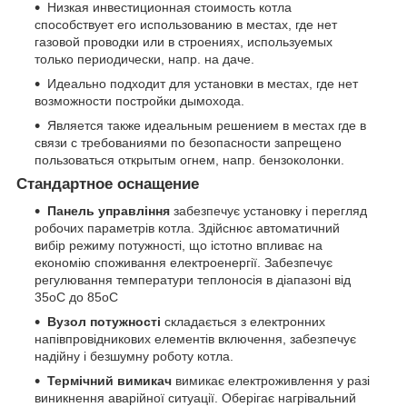
Низкая инвестиционная стоимость котла
способствует его использованию в местах, где нет
газовой проводки или в строениях, используемых
только периодически, напр. на даче.
Идеально подходит для установки в местах, где нет
возможности постройки дымохода.
Является также идеальным решением в местах где в
связи с требованиями по безопасности запрещено
пользоваться открытым огнем, напр. бензоколонки.
Стандартное оснащение
Панель управління
забезпечує установку і перегляд
робочих параметрів котла. Здійснює автоматичний
вибір режиму потужності, що істотно впливає на
економію споживання електроенергії. Забезпечує
регулювання температури теплоносія в діапазоні від
35
o
C до 85
o
C
Вузол потужності
складається з електронних
напівпровідникових елементів включення, забезпечує
надійну і безшумну роботу котла.
Термічний вимикач
вимикає електроживлення у разі
виникнення аварійної ситуації. Оберігає нагрівальний