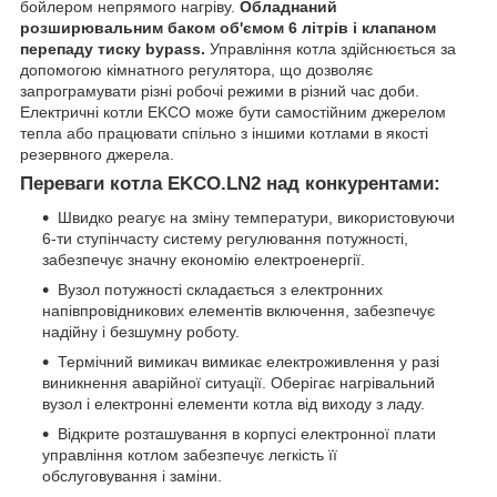
бойлером непрямого нагріву.
Обладнаний
розширювальним баком об'ємом 6 літрів і клапаном
перепаду тиску bypass.
Управління котла здійснюється за
допомогою кімнатного регулятора, що дозволяє
запрограмувати різні робочі режими в різний час доби.
Електричні котли EKCO може бути самостійним джерелом
тепла або працювати спільно з іншими котлами в якості
резервного джерела.
Переваги котла EKCO.LN2 над конкурентами:
Швидко реагує на зміну температури, використовуючи
6-ти ступінчасту систему регулювання потужності,
забезпечує значну економію електроенергії.
Вузол потужності складається з електронних
напівпровідникових елементів включення, забезпечує
надійну і безшумну роботу.
Термічний вимикач вимикає електроживлення у разі
виникнення аварійної ситуації. Оберігає нагрівальний
вузол і електронні елементи котла від виходу з ладу.
Відкрите розташування в корпусі електронної плати
управління котлом забезпечує легкість її
обслуговування і заміни.