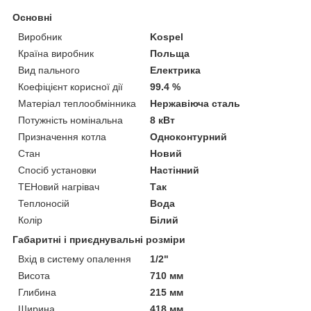
Основні
Виробник
Kospel
Країна виробник
Польща
Вид пального
Електрика
Коефіцієнт корисної дії
99.4 %
Матеріал теплообмінника
Нержавіюча сталь
Потужність номінальна
8 кВт
Призначення котла
Одноконтурний
Стан
Новий
Спосіб установки
Настінний
ТЕНовий нагрівач
Так
Теплоносій
Вода
Колір
Білий
Габаритні і приєднувальні розміри
Вхід в систему опалення
1/2"
Висота
710 мм
Глибина
215 мм
Ширина
418 мм