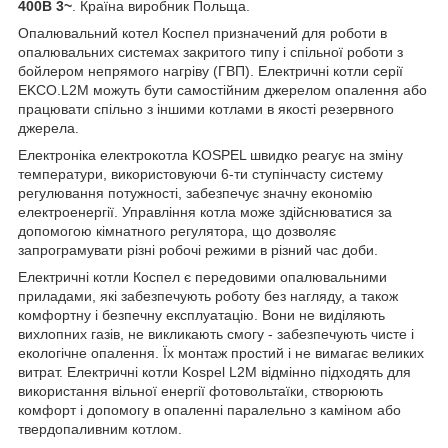
400В 3~
. Країна виробник Польща.
Опалювальний котел Коспел призначений для роботи в
опалювальних системах закритого типу і спільної роботи з
бойлером непрямого нагріву (ГВП). Електричні котли серії
EKCO.L2M можуть бути самостійним джерелом опалення або
працювати спільно з іншими котлами в якості резервного
джерела.
Електроніка електрокотла KOSPEL швидко реагує на зміну
температури, використовуючи 6-ти ступінчасту систему
регулювання потужності, забезпечує значну економію
електроенергії. Управління котла може здійснюватися за
допомогою кімнатного регулятора, що дозволяє
запрограмувати різні робочі режими в різний час доби.
Електричні котли Коспел є передовими опалювальними
приладами, які забезпечують роботу без нагляду, а також
комфортну і безпечну експлуатацію. Вони не виділяють
вихлопних газів, не викликають смогу - забезпечують чисте і
екологічне опалення. Їх монтаж простий і не вимагає великих
витрат. Електричні котли Kospel L2M відмінно підходять для
використання вільної енергії фотовольтаїки, створюють
комфорт і допомогу в опаленні паралельно з каміном або
твердопаливним котлом.