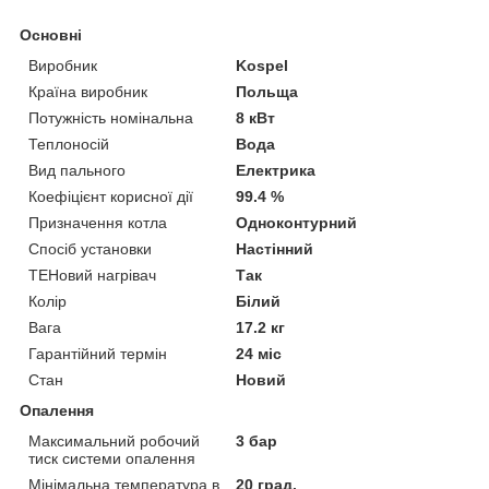
Основні
Виробник
Kospel
Країна виробник
Польща
Потужність номінальна
8 кВт
Теплоносій
Вода
Вид пального
Електрика
Коефіцієнт корисної дії
99.4 %
Призначення котла
Одноконтурний
Спосіб установки
Настінний
ТЕНовий нагрівач
Так
Колір
Білий
Вага
17.2 кг
Гарантійний термін
24 міс
Стан
Новий
Опалення
Максимальний робочий
3 бар
тиск системи опалення
Мінімальна температура в
20 град.