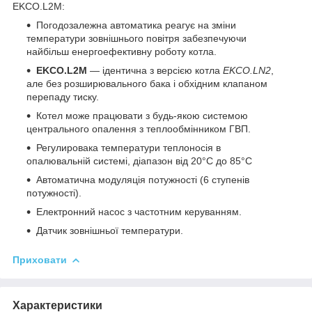
EKCO.L2M:
Погодозалежна автоматика реагує на зміни
температури зовнішнього повітря забезпечуючи
найбільш енергоефективну роботу котла.
EKCO.L2M
— ідентична з версією котла
EKCO.LN2
,
але без розширювального бака і обхідним клапаном
перепаду тиску.
Котел може працювати з будь-якою системою
центрального опалення з теплообмінником ГВП.
Регулировака температури теплоносія в
опалювальній системі, діапазон від 20°C до 85°C
Автоматична модуляція потужності (6 ступенів
потужності).
Електронний насос з частотним керуванням.
Датчик зовнішньої температури.
Приховати
Характеристики