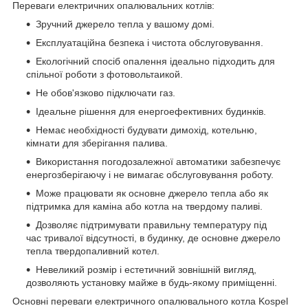
Переваги електричних опалювальних котлів:
Зручний джерело тепла у вашому домі.
Експлуатаційна безпека і чистота обслуговування.
Екологічний спосіб опалення ідеально підходить для
спільної роботи з фотовольтаикой.
Не обов'язково підключати газ.
Ідеальне рішення для енергоефективних будинків.
Немає необхідності будувати димохід, котельню,
кімнати для зберігання палива.
Використання погодозалежної автоматики забезпечує
енергозберігаючу і не вимагає обслуговування роботу.
Може працювати як основне джерело тепла або як
підтримка для каміна або котла на твердому паливі.
Дозволяє підтримувати правильну температуру під
час тривалої відсутності, в будинку, де основне джерело
тепла твердопаливний котел.
Невеликий розмір і естетичний зовнішній вигляд,
дозволяють установку майже в будь-якому приміщенні.
Основні переваги електричного опалювального котла Kospel