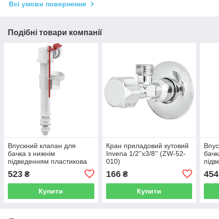
Всі умови повернення
Подібні товари компанії
Впускний клапан для
Кран приладовий кутовий
Впус
бачка з нижнім
Invena 1/2''х3/8'' (ZW-52-
бачк
підведенням пластикова
010)
підв
різьба Alca Plast A17-1/2"
різь
523
166
454
₴
₴
Купити
Купити