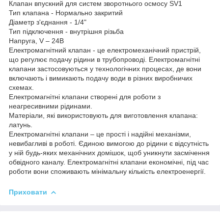
Клапан впускний для систем зворотнього осмосу SV1
Тип клапана - Нормально закритий
Діаметр з'єднання - 1/4"
Тип підключення - внутрішня різьба
Напруга, V – 24В
Електромагнітний клапан - це електромеханічний пристрій,
що регулює подачу рідини в трубопроводі. Електромагнітні
клапани застосовуються у технологічних процесах, де вони
включають і вимикають подачу води в різних виробничих
схемах.
Електромагнітні клапани створені для роботи з
неагресивними рідинами.
Матеріали, які використовують для виготовлення клапана:
латунь.
Електромагнітні клапани – це прості і надійні механізми,
невибагливі в роботі. Єдиною вимогою до рідини є відсутність
у ній будь-яких механічних домішок, щоб уникнути засмічення
обвідного каналу. Електромагнітні клапани економічні, під час
роботи вони споживають мінімальну кількість електроенергії.
Приховати