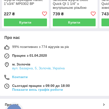
1"х3/4" MP0302 ВР
Quick QI 1 1/4" з
Quic
внутрішньою різьбою
зовн
DN32 40,0~42,9 мм
40,0
227
739
743
₴
₴
(17.195.01.04)
(17.
Купити
Купити
Про нас
99% позитивних з 774 відгуків за рік
Працює з 01.04.2020
м. Золочів
вул. Базарна, 5, Золочів, Україна
Контакти
Сьогодні працює з 09:00 до 18:00
Показати весь графік роботи
Про нас