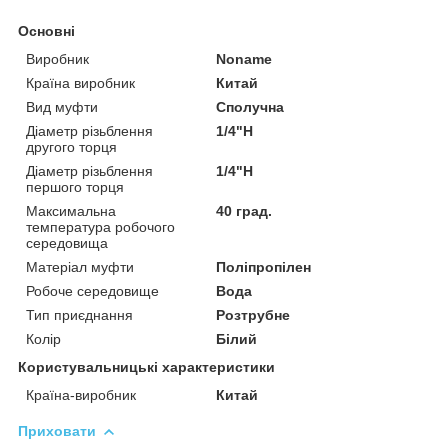
Основні
Виробник
Noname
Країна виробник
Китай
Вид муфти
Сполучна
Діаметр різьблення
1/4"Н
другого торця
Діаметр різьблення
1/4"Н
першого торця
Максимальна
40 град.
температура робочого
середовища
Матеріал муфти
Поліпропілен
Робоче середовище
Вода
Тип приєднання
Розтрубне
Колір
Білий
Користувальницькі характеристики
Країна-виробник
Китай
Приховати