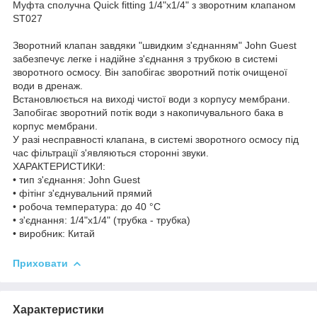
Муфта сполучна Quick fitting 1/4"х1/4" з зворотним клапаном
ST027
Зворотний клапан завдяки "швидким з'єднанням" John Guest
забезпечує легке і надійне з'єднання з трубкою в системі
зворотного осмосу. Він запобігає зворотний потік очищеної
води в дренаж.
Встановлюється на виході чистої води з корпусу мембрани.
Запобігає зворотний потік води з накопичувального бака в
корпус мембрани.
У разі несправності клапана, в системі зворотного осмосу під
час фільтрації з'являються сторонні звуки.
ХАРАКТЕРИСТИКИ:
• тип з'єднання: John Guest
• фітінг з'єднувальний прямий
• робоча температура: до 40 °С
• з'єднання: 1/4"х1/4" (трубка - трубка)
• виробник: Китай
Приховати
Характеристики