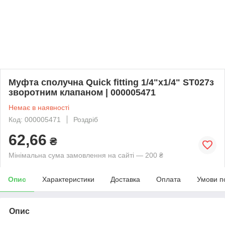
Муфта сполучна Quick fitting 1/4"х1/4" ST027з
зворотним клапаном | 000005471
Немає в наявності
Код: 000005471
Роздріб
62,66
₴
Мінімальна сума замовлення на сайті — 200 ₴
Опис
Характеристики
Доставка
Оплата
Умови п
Опис