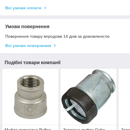
Всі умови оплати
Умови повернення
Повернення товару впродовж 14 днів за домовленістю
Всі умови повернення
Подібні товари компанії
Муфта перехідна Raftec
Затискна муфта Gebo
Зати