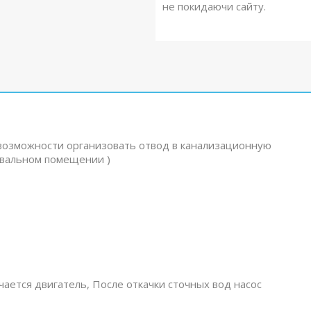
не покидаючи сайту.
 возможности организовать отвод в канализационную
двальном помещении )
ается двигатель, После откачки сточных вод насос