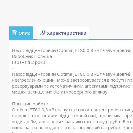
Опис
Характеристики
Насос відцентровий Optima JET80 0,8 кВт чавун довгий
Виробник Польща-
Гарантія 2 роки
-
Насос відцентровий Optima JET80 0,8 кВт чавун довгий 
неагресивних рідин. Може застосовуватися в побуті і пр
резервуарами та автоматичними агрегатами підтримки тис
місцях, захищених від атмосферного впливу.
Принцип роботи:
Optima JET80 0,8 кВт чавун це насос відцентрового тип
створюється завдяки відцентровій силі, що виникає при 
води до 9м, досягається завдяки ежектору (трубці Венту
лише частково подається в нагнітальний патрубок. Час