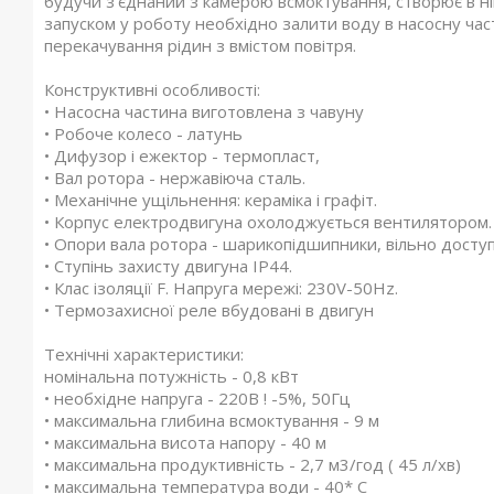
будучи з'єднаний з камерою всмоктування, створює в н
запуском у роботу необхідно залити воду в насосну час
перекачування рідин з вмістом повітря.
Конструктивні особливості:
• Насосна частина виготовлена з чавуну
• Робоче колесо - латунь
• Дифузор і ежектор - термопласт,
• Вал ротора - нержавіюча сталь.
• Механічне ущільнення: кераміка і графіт.
• Корпус електродвигуна охолоджується вентилятором.
• Опори вала ротора - шарикопідшипники, вільно доступ
• Ступінь захисту двигуна IP44.
• Клас ізоляції F. Напруга мережі: 230V-50Hz.
• Термозахисної реле вбудовані в двигун
Технічні характеристики:
номінальна потужність - 0,8 кВт
• необхідне напруга - 220В ! -5%, 50Гц
• максимальна глибина всмоктування - 9 м
• максимальна висота напору - 40 м
• максимальна продуктивність - 2,7 м3/год ( 45 л/хв)
• максимальна температура води - 40* С