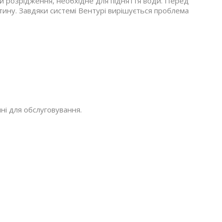
ій розрідження, необхідне для підняття води. Перед
тину. Завдяки системі Вентурі вирішується проблема
ні для обслуговування.