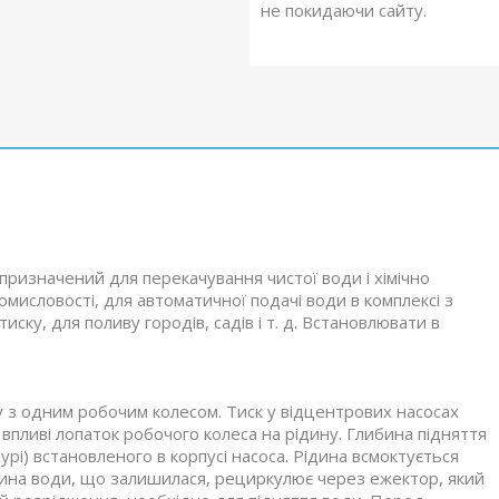
не покидаючи сайту.
призначений для перекачування чистої води і хімічно
омисловості, для автоматичної подачі води в комплексі з
ку, для поливу городів, садів і т. д. Встановлювати в
у з одним робочим колесом. Тиск у відцентрових насосах
впливі лопаток робочого колеса на рідину. Глибина підняття
рі) встановленого в корпусі насоса. Рідина всмоктується
тина води, що залишилася, рециркулює через ежектор, який