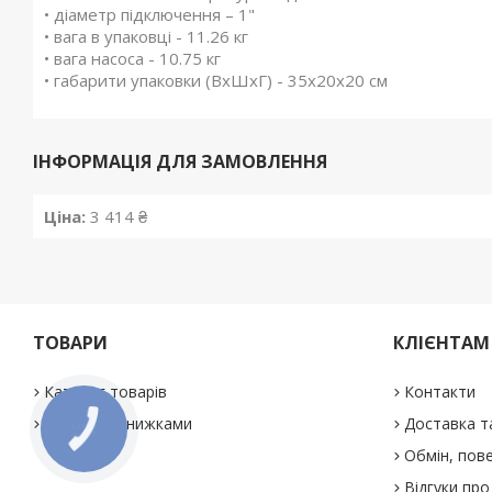
• діаметр підключення – 1"
• вага в упаковці - 11.26 кг
• вага насоса - 10.75 кг
• габарити упаковки (ВхШхГ) - 35х20х20 см
ІНФОРМАЦІЯ ДЛЯ ЗАМОВЛЕННЯ
Ціна:
3 414 ₴
ТОВАРИ
КЛІЄНТАМ
Каталог товарів
Контакти
Товари зі знижками
Доставка т
КНОПКА
ЗВ'ЯЗКУ
Обмін, пове
Відгуки про