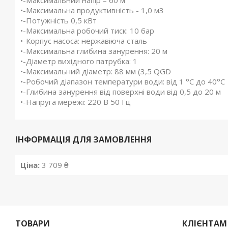
•-Максимальний напір – 60 м
•-Максимальна продуктивність - 1,0 м3
•-Потужність 0,5 кВт
•-Максимальна робочий тиск: 10 бар
•-Корпус насоса: нержавіюча сталь
•-Максимальна глибина занурення: 20 м
•-Діаметр вихідного патрубка: 1
•-Максимальний діаметр: 88 мм (3,5 QGD
•-Робочий діапазон температури води: від 1 °С до 40°С
•-Глибина занурення від поверхні води від 0,5 до 20 м
•-Напруга мережі: 220 В 50 Гц
ІНФОРМАЦІЯ ДЛЯ ЗАМОВЛЕННЯ
Ціна:
3 709 ₴
ТОВАРИ
КЛІЄНТАМ