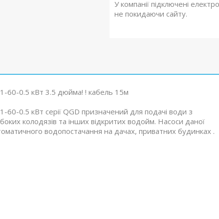
У компанії підключені електр
не покидаючи сайту.
60-0.5 кВт 3.5 дюйма! ! кабель 15м
60-0.5 кВт серії QGD призначений для подачі води з
боких колодязів та інших відкритих водойм. Насоси даної
томатичного водопостачання на дачах, приватних будинках .