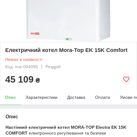
Електричний котел Mora-Top EK 15K Comfort
Немає в наявності
Код: inst-004095
Роздріб
45 109
₴
Опис
Характеристики
Доставка
Оплата
Умови п
Опис
Настінний електричний котел MORA-TOP Electra EK 15K
COMFORT
електронного регулювання та безпеки