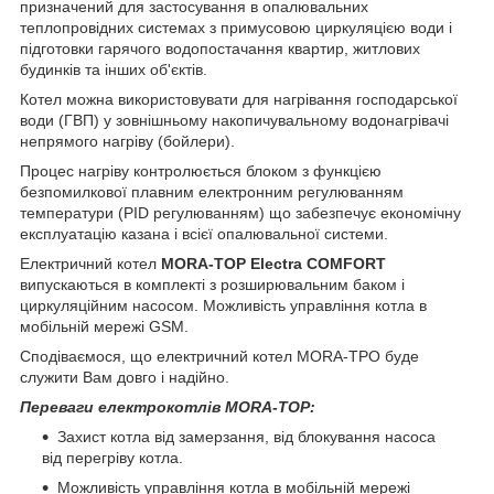
призначений для застосування в опалювальних
теплопровідних системах з примусовою циркуляцією води і
підготовки гарячого водопостачання квартир, житлових
будинків та інших об'єктів.
Котел можна використовувати для нагрівання господарської
води (ГВП) у зовнішньому накопичувальному водонагрівачі
непрямого нагріву (бойлери).
Процес нагріву контролюється блоком з функцією
безпомилкової плавним електронним регулюванням
температури (PID регулюванням) що забезпечує економічну
експлуатацію казана і всієї опалювальної системи.
Електричний котел
MORA-TOP Electra COMFORT
випускаються в комплекті з розширювальним баком і
циркуляційним насосом. Можливість управління котла в
мобільній мережі GSM.
Сподіваємося, що електричний котел MORA-ТРО буде
служити Вам довго і надійно.
Переваги електрокотлів MORA-TOP:
Захист котла від замерзання, від блокування насоса
від перегріву котла.
Можливість управління котла в мобільній мережі