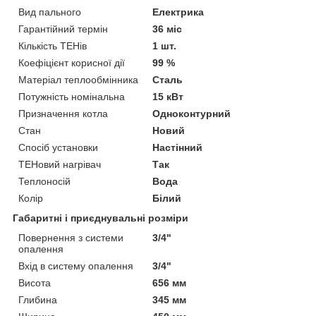
Вид пального
Електрика
Гарантійний термін
36 міс
Кількість ТЕНів
1 шт.
Коефіцієнт корисної дії
99 %
Матеріал теплообмінника
Сталь
Потужність номінальна
15 кВт
Призначення котла
Одноконтурний
Стан
Новий
Спосіб установки
Настінний
ТЕНовий нагрівач
Так
Теплоносій
Вода
Колір
Білий
Габаритні і приєднувальні розміри
Повернення з системи
3/4"
опалення
Вхід в систему опалення
3/4"
Висота
656 мм
Глибина
345 мм