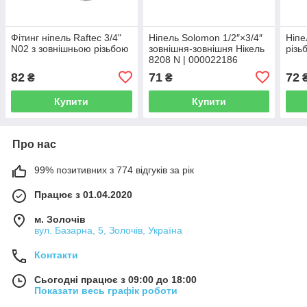
Фітинг ніпель Raftec 3/4"
Ніпель Solomon 1/2″×3/4″
Ніпе
N02 з зовнішньою різьбою
зовнішня-зовнішня Нікель
різь
8208 N | 000022186
82
71
72
₴
₴
Купити
Купити
Про нас
99% позитивних з 774 відгуків за рік
Працює з 01.04.2020
м. Золочів
вул. Базарна, 5, Золочів, Україна
Контакти
Сьогодні працює з 09:00 до 18:00
Показати весь графік роботи