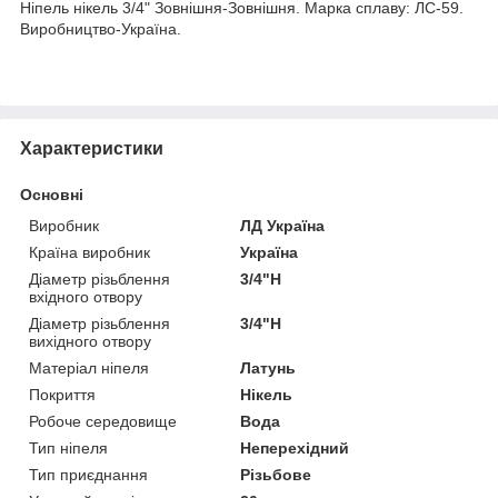
Ніпель нікель 3/4" Зовнішня-Зовнішня. Марка сплаву: ЛС-59.
Виробництво-Україна.
Характеристики
Основні
Виробник
ЛД Україна
Країна виробник
Україна
Діаметр різьблення
3/4"Н
вхідного отвору
Діаметр різьблення
3/4"Н
вихідного отвору
Матеріал ніпеля
Латунь
Покриття
Нікель
Робоче середовище
Вода
Тип ніпеля
Неперехідний
Тип приєднання
Різьбове