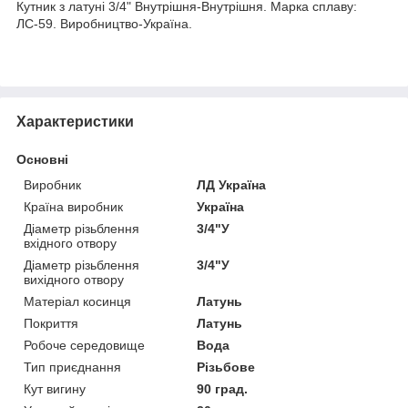
Кутник з латуні 3/4" Внутрішня-Внутрішня. Марка сплаву:
ЛС-59. Виробництво-Україна.
Характеристики
Основні
Виробник
ЛД Україна
Країна виробник
Україна
Діаметр різьблення
3/4"У
вхідного отвору
Діаметр різьблення
3/4"У
вихідного отвору
Матеріал косинця
Латунь
Покриття
Латунь
Робоче середовище
Вода
Тип приєднання
Різьбове
Кут вигину
90 град.