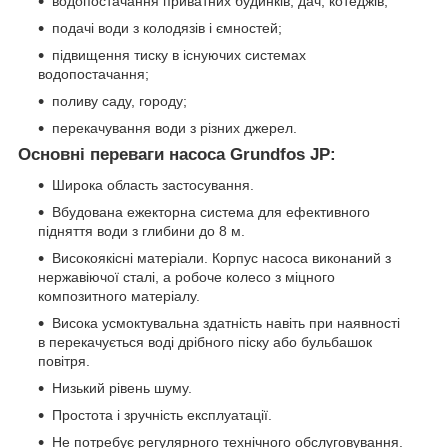
водопостачання приватних будинків, дач, котеджів;
подачі води з колодязів і ємностей;
підвищення тиску в існуючих системах
водопостачання;
поливу саду, городу;
перекачування води з різних джерел.
Основні переваги насоса Grundfos JP:
Широка область застосування.
Вбудована ежекторна система для ефективного
підняття води з глибини до 8 м.
Високоякісні матеріали. Корпус насоса виконаний з
нержавіючої сталі, а робоче колесо з міцного
композитного матеріалу.
Висока усмоктувальна здатність навіть при наявності
в перекачується воді дрібного піску або бульбашок
повітря.
Низький рівень шуму.
Простота і зручність експлуатації.
Не потребує регулярного технічного обслуговування.