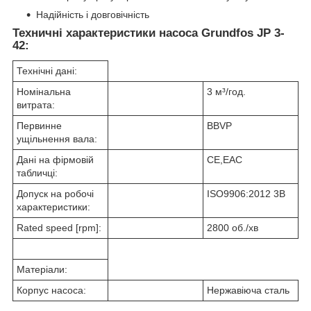
Надійність і довговічність
Техничні характеристики насоса Grundfos JP 3-
42:
Технічні дані:
Номінальна
3 м³/год.
витрата:
Первинне
BBVP
ущільнення вала:
Дані на фірмовій
CE,EAC
табличці:
Допуск на робочі
ISO9906:2012 3B
характеристики:
Rated speed [rpm]:
2800 об./хв
Матеріали:
Корпус насоса:
Нержавіюча сталь