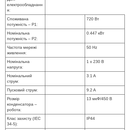
електрообладнанн
я:
Споживана
720 Вт
потужність – P1:
Номінальна
0.447 кВт
потужність – P2:
Частота мережі
50 Hz
живлення:
Номінальна
1 x 230 В
напруга:
Номінальний
3.1 A
струм:
Пусковий струм:
9.2 A
Розмір
13 мкФ/450 В
конденсатора –
робота:
Клас захисту (IEC
IP44
34-5):