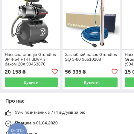
Насосна станція Grundfos
Заглибний насос Grundfos
Насо
JP 4-54 PT-H BBVP з
SQ 3-80 96510208
Grun
баком 20л 99463876
(994
20 158
56 335
15 
₴
₴
Купити
Купити
Про нас
99% позитивних з 774 відгуків за рік
Працює з 01.04.2020
КНОПКА
м. Золочів