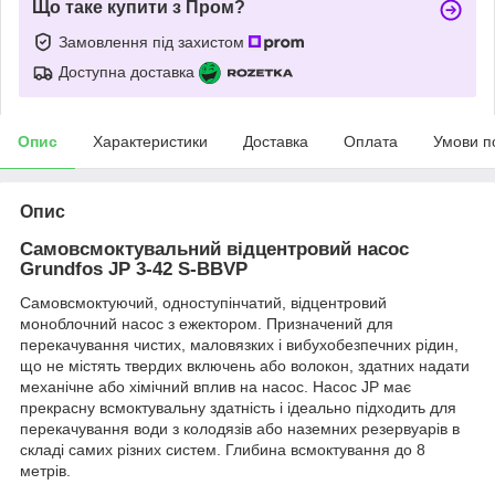
Що таке купити з Пром?
Замовлення під захистом
Доступна доставка
Опис
Характеристики
Доставка
Оплата
Умови п
Опис
Самовсмоктувальний відцентровий насос
Grundfos JP 3-42 S-BBVP
Cамовсмоктуючий, одноступінчатий, відцентровий
моноблочний насос з ежектором. Призначений для
перекачування чистих, маловязких і вибухобезпечних рідин,
що не містять твердих включень або волокон, здатних надати
механічне або хімічний вплив на насос. Насос JP має
прекрасну всмоктувальну здатність і ідеально підходить для
перекачування води з колодязів або наземних резервуарів в
складі самих різних систем. Глибина всмоктування до 8
метрів.