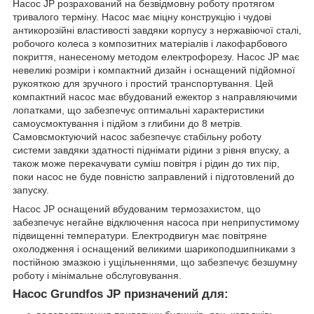
Насос JP розрахований на безвідмовну роботу протягом
тривалого терміну. Насос має міцну конструкцію і чудові
антикорозійні властивості завдяки корпусу з нержавіючої сталі,
робочого колеса з композитних матеріалів і лакофарбового
покриття, нанесеному методом електрофорезу. Насос JP має
невеликі розміри і компактний дизайн і оснащений підйомної
рукояткою для зручного і простий транспортування. Цей
компактний насос має вбудований ежектор з направляючими
лопатками, що забезпечує оптимальні характеристики
самоусмоктування і підйом з глибини до 8 метрів.
Самовсмоктуючий насос забезпечує стабільну роботу
системи завдяки здатності піднімати рідини з рівня впуску, а
також може перекачувати суміш повітря і рідин до тих пір,
поки насос не буде повністю заправлений і підготовлений до
запуску.
Насос JP оснащений вбудованим термозахистом, що
забезпечує негайне відключення насоса при неприпустимому
підвищенні температури. Електродвигун має повітряне
охолодження і оснащений великими шарикоподшипниками з
постійною змазкою і ущільненнями, що забезпечує безшумну
роботу і мінімальне обслуговування.
Насос Grundfos JP призначений для: