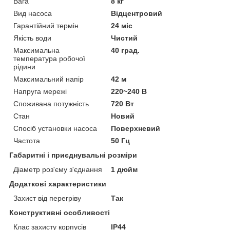
Вага
8 кг
Вид насоса
Відцентровий
Гарантійний термін
24 міс
Якість води
Чистий
Максимальна
40 град.
температура робочої
рідини
Максимальний напір
42 м
Напруга мережі
220~240 В
Споживана потужність
720 Вт
Стан
Новий
Спосіб установки насоса
Поверхневий
Частота
50 Гц
Габаритні і приєднувальні розміри
Діаметр роз'єму з'єднання
1 дюйм
Додаткові характеристики
Захист від перегріву
Так
Конструктивні особливості
Клас захисту корпусів
IP44