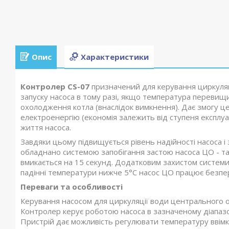
Опис
Характеристики
Контролер CS-07
призначений для керування циркуляц
запуску насоса в тому разі, якщо температура перевищи
охолодження котла (внаслідок вимкнення). Дає змогу ц
електроенергію (економія залежить від ступеня експлуа
життя насоса.
Завдяки цьому підвищується рівень надійності насоса і 
обладнано системою запобігання застою насоса ЦО - та
вмикається на 15 секунд. Додатковим захистом системи
падінні температури нижче 5°C насос ЦО працює безпе
Переваги та особливості
Керування насосом для циркуляції води центрального 
Контролер керує роботою насоса в зазначеному діапаз
Пристрій дає можливість регулювати температуру ввімк