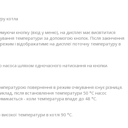
уру котла
муючи кнопку (вхід у меню), на дисплеї має висвітитися
ування температури за допомогою кнопок. Після закінчення
режим і відображатиме на дисплеї поточну температуру в
го насоса шляхом одночасного натискання на кнопки.
емпературою повернення в режим очікування існує різниця.
иклад, після встановлення температури 50 °C насос
имикається - коли температура впаде до 48 °C.
исокої температури в котлі 90 °C.