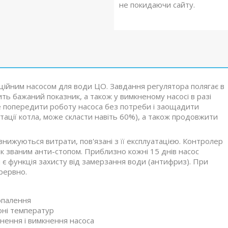
не покидаючи сайту.
ійним насосом для води ЦО. Завдання регулятора полягає в
ть бажаний показник, а також у вимкненому насосі в разі
е попередити роботу насоса без потреби і заощадити
тації котла, може скласти навіть 60%), а також продовжити
знижуються витрати, пов'язані з її експлуатацією. Контролер
к званим анти-стопом. Приблизно кожні 15 днів насос
 є функція захисту від замерзання води (антифриз). При
рервно.
опалення
оні температур
нення і вимкнення насоса