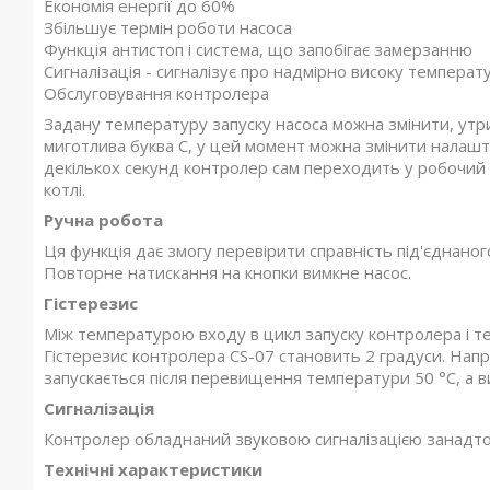
Економія енергії до 60%
Збільшує термін роботи насоса
Функція антистоп і система, що запобігає замерзанню
Сигналізація - сигналізує про надмірно високу температ
Обслуговування контролера
Задану температуру запуску насоса можна змінити, утри
миготлива буква С, у цей момент можна змінити налашт
декількох секунд контролер сам переходить у робочий 
котлі.
Ручна робота
Ця функція дає змогу перевірити справність під'єднано
Повторне натискання на кнопки вимкне насос.
Гістерезис
Між температурою входу в цикл запуску контролера і т
Гістерезис контролера CS-07 становить 2 градуси. Напр
запускається після перевищення температури 50 °C, а в
Сигналізація
Контролер обладнаний звуковою сигналізацією занадто в
Технічні характеристики