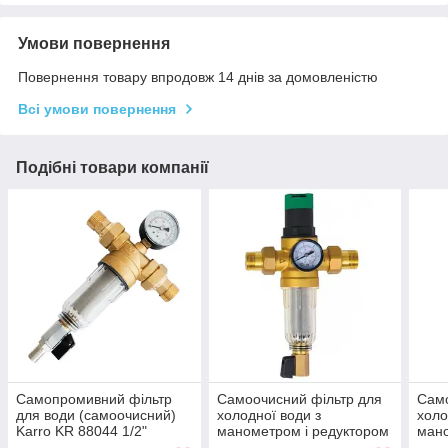
Умови повернення
Повернення товару впродовж 14 днів за домовленістю
Всі умови повернення
Подібні товари компанії
Самопромивний фільтр
Самоочисний фільтр для
Само
для води (самоочисний)
холодної води з
холо
Karro KR 88044 1/2"
манометром і редуктором
мано
KOER KR.1242 1/2" 40°С
KOER