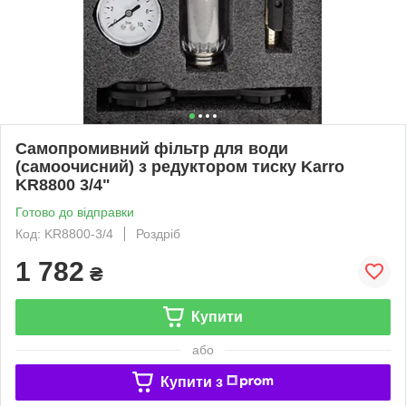
Самопромивний фільтр для води
(самоочисний) з редуктором тиску Karro
KR8800 3/4"
Готово до відправки
Код: KR8800-3/4
Роздріб
1 782
₴
Купити
або
Купити з