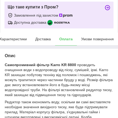
Що таке купити з Пром?
Замовлення під захистом
Доступна доставка
Характеристики
Доставка
Оплата
Умови повернення
Опис
Самопромивний фільтр Karro KR 8800
проводить
очищення води з водопроводу від піску, сумішей, іржі. Karro
KR захищає побутову техніку від поломок і пошкоджень, які
можуть трапитися через частинки бруду у воді. Розмір фільтра
дає змогу встановлювати його в будь-якому місці
водопровідної труби. На фільтрі встановлений редуктор тиску,
який захищає від підвищення тиску та гідроударів.
Редуктор також економить воду, оскільки ви самі виставляєте
необхідне значення вихідного тиску, яке буде підтримувати
прилад. Матеріал корпусу фільтра, з'єднувальні гайки і
штуцери виготовлені з високоякісної латуні. Колба