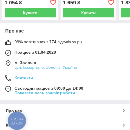
1 054
1 659
1 8
₴
₴
KR3187
KR3
Купити
Купити
Про нас
99% позитивних з 774 відгуків за рік
Працює з 01.04.2020
м. Золочів
вул. Базарна, 5, Золочів, Україна
Контакти
Сьогодні працює з 09:00 до 14:00
Показати весь графік роботи
Про нас
КНОПКА
ЗВ'ЯЗКУ
Контакти